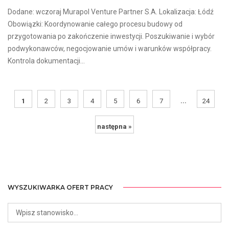
Dodane: wczoraj Murapol Venture Partner S.A. Lokalizacja: Łódź
Obowiązki: Koordynowanie całego procesu budowy od
przygotowania po zakończenie inwestycji. Poszukiwanie i wybór
podwykonawców, negocjowanie umów i warunków współpracy.
Kontrola dokumentacji...
...
1
2
3
4
5
6
7
24
następna »
WYSZUKIWARKA OFERT PRACY