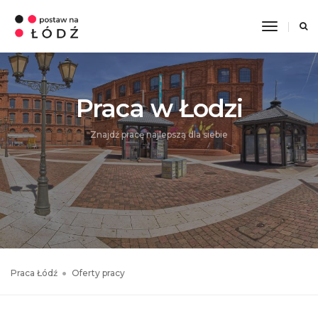
Toggle
Navigati
Praca w Łodzi
Znajdź pracę najlepszą dla siebie
Praca Łódź
Oferty pracy