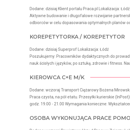
Dodane: dzisiaj Klient portalu Praca.pl Lokalizacja: Łódź
Aktywne budowanie i długofalowe rozwijanie partnerskic
odbiorców w celu dopasowania optymalnych planów oc
KOREPETYTORKA / KOREPETYTOR
Dodane: dzisiaj Superprof Lokalizacja: Łódź
Poszukujemy: Pracowników dydaktycznych do prowadzen
nauk ścisłych i języków, po sztukę, zdrowie i fitness. Nau
KIEROWCA C+E M/K
Dodane: wczoraj Transport Ciężarowy Bożena Mirowska
Praca czysta, na pół etatu. Przesyłki kurierskie (InPost)
godz. 19.00 - 21.00 Wymagania konieczne: Wykształceni
OSOBA WYKONUJĄCA PRACE POMO