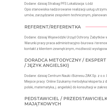
Dodane: dzisiaj Strabag PFS Lokalizacja: Łódź
Opis stanowiska nadzorowanie realizacji usług utrzy
umów, zarządzanie zespołem technicznym, planowanie
REFERENT/REFERENTKA
Dodane: dzisiaj Wojewódzki Urząd Ochrony Zabytków w 
Warunki pracy praca administracyjno-biurowa i tereno
kontakt z klientem zewnętrznym, możliwość występowan
DORADCA METODYCZNY / EKSPERT 
/ JĘZYK ANGIELSKI)
Dodane: dzisiaj Centrum Nauki i Biznesu ŻAK Sp. z o.o. 
Miejsce pracy: Online Szukamy metodyka/eksperta z 
polski, matematyka, j. angielski) do konsultacji w zakres
PEDSTAWICIEL / PRZEDSTAWICIEL
MAJĄTKOWYCH