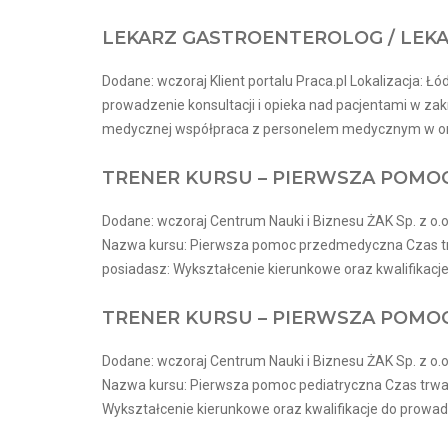
LEKARZ GASTROENTEROLOG / LEK
Dodane: wczoraj Klient portalu Praca.pl Lokalizacja: Łó
prowadzenie konsultacji i opieka nad pacjentami w zak
medycznej współpraca z personelem medycznym w organi
TRENER KURSU – PIERWSZA POM
Dodane: wczoraj Centrum Nauki i Biznesu ŻAK Sp. z o.o.
Nazwa kursu: Pierwsza pomoc przedmedyczna Czas trwan
posiadasz: Wykształcenie kierunkowe oraz kwalifikacje
TRENER KURSU – PIERWSZA POMO
Dodane: wczoraj Centrum Nauki i Biznesu ŻAK Sp. z o.o.
Nazwa kursu: Pierwsza pomoc pediatryczna Czas trwania
Wykształcenie kierunkowe oraz kwalifikacje do prowadz