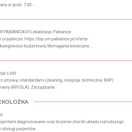
ny w godz. 7.00 -...
 PABIANICACH Lokalizacja: Pabianice
urzędnicze: https://bip.um.pabianice.pl/oferta-
ksiegowosci-budzetowej Wymagania konieczne:...
acja: Łódź
 umową i standardami (cleaning, recepcja, techniczne, BHP).
ramy (KPI/SLA). Zarządzanie...
NEKOLOŻKA
dź
 pacjentami diagnozowanie oraz leczenie chorób układu rozrodczego
obsługi pacjentów...