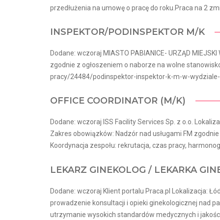
przedłużenia na umowę o pracę do roku.Praca na 2 zmia
INSPEKTOR/PODINSPEKTOR M/K
Dodane: wczoraj MIASTO PABIANICE- URZĄD MIEJSKI W
zgodnie z ogłoszeniem o naborze na wolne stanowisko 
pracy/24484/podinspektor-inspektor-k-m-w-wydziale-
OFFICE COORDINATOR (M/K)
Dodane: wczoraj ISS Facility Services Sp. z o.o. Lokaliz
Zakres obowiązków: Nadzór nad usługami FM zgodnie z
Koordynacja zespołu: rekrutacja, czas pracy, harmonog
LEKARZ GINEKOLOG / LEKARKA GI
Dodane: wczoraj Klient portalu Praca.pl Lokalizacja: Łó
prowadzenie konsultacji i opieki ginekologicznej nad
utrzymanie wysokich standardów medycznych i jakości 