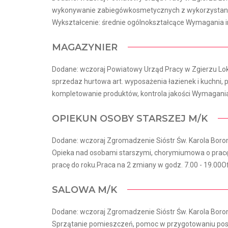
wykonywanie zabiegówkosmetycznych z wykorzystani
Wykształcenie: średnie ogólnokształcące Wymagania in
MAGAZYNIER
Dodane: wczoraj Powiatowy Urząd Pracy w Zgierzu Loka
sprzedaz hurtowa art. wyposażenia łazienek i kuchni
kompletowanie produktów, kontrola jakości Wymagania 
OPIEKUN OSOBY STARSZEJ M/K
Dodane: wczoraj Zgromadzenie Sióstr Św. Karola Borom
Opieka nad osobami starszymi, chorymiumowa o pracę 
pracę do roku.Praca na 2 zmiany w godz. 7.00 - 19.00Ofe
SALOWA M/K
Dodane: wczoraj Zgromadzenie Sióstr Św. Karola Borom
Sprzątanie pomieszczeń, pomoc w przygotowaniu posi