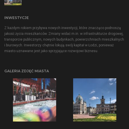
INWESTYCJE
Z każdym rokiem przybywa nowych inwestycji, które znacząco podnoszą
jakość życia mieszkańców. Zmiany widać m.in. w infrastrukturze drogowej,
transporcie publicznym, nowych budynkach, powierzchniach mieszkalnych
i biurowych. Inwestorzy chętnie lokują swój kapitał w Łodzi, ponieważ
miasto uznawane jest jako sprzyjające rozwojowi biznesu.
GALERIA ZDJĘĆ MIASTA