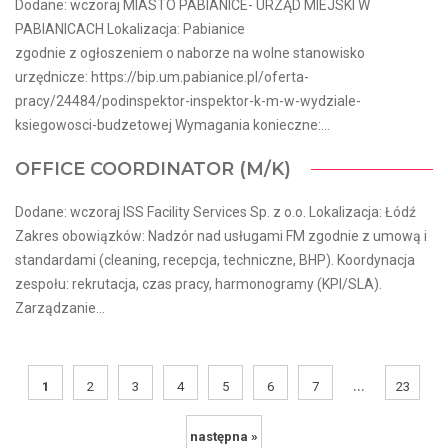
Dodane: wczoraj MIASTO PABIANICE- URZĄD MIEJSKI W
PABIANICACH Lokalizacja: Pabianice
zgodnie z ogłoszeniem o naborze na wolne stanowisko
urzędnicze: https://bip.um.pabianice.pl/oferta-
pracy/24484/podinspektor-inspektor-k-m-w-wydziale-
ksiegowosci-budzetowej Wymagania konieczne:...
OFFICE COORDINATOR (M/K)
Dodane: wczoraj ISS Facility Services Sp. z o.o. Lokalizacja: Łódź
Zakres obowiązków: Nadzór nad usługami FM zgodnie z umową i
standardami (cleaning, recepcja, techniczne, BHP). Koordynacja
zespołu: rekrutacja, czas pracy, harmonogramy (KPI/SLA).
Zarządzanie...
...
1
2
3
4
5
6
7
23
następna »