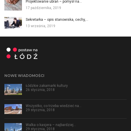
Projektowanie ubrań – pomysł na…
17 października, 2019
Sekretarka – opis stanowiska, cechy,…
13 września, 2019
NOWE WIADOMOŚCI
Łódzkie zakamarki kultury
26 stycznia, 2018
Wszystko, co trzeba wiedzieć na…
29 stycznia, 2018
Walka o kasjera – najbardziej…
29 stycznia, 2018