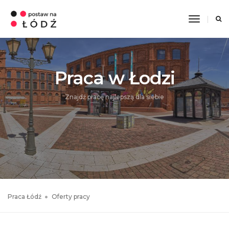
Toggle
Navigati
Praca w Łodzi
Znajdź pracę najlepszą dla siebie
Praca Łódź
Oferty pracy