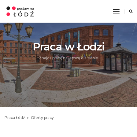
Toggle
Navigati
Praca w Łodzi
Znajdź pracę najlepszą dla siebie
Praca Łódź
Oferty pracy