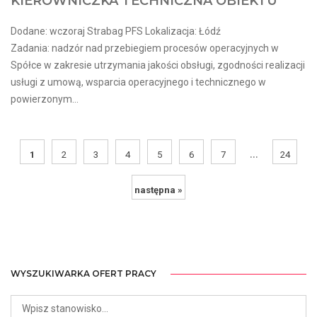
KIEROWNICZKA TECHNICZNA OBIEKTU
Dodane: wczoraj Strabag PFS Lokalizacja: Łódź
Zadania: nadzór nad przebiegiem procesów operacyjnych w
Spółce w zakresie utrzymania jakości obsługi, zgodności realizacji
usługi z umową, wsparcia operacyjnego i technicznego w
powierzonym...
...
1
2
3
4
5
6
7
24
następna »
WYSZUKIWARKA OFERT PRACY