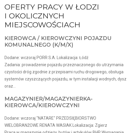
OFERTY PRACY W ŁODZI
I OKOLICZNYCH
MIEJSCOWOŚCIACH
KIEROWCA / KIEROWCZYNI POJAZDU
KOMUNALNEGO (K/M/X)
Dodane: wczoraj PORR S.A. Lokalizacja: Łódź
Zadania: prowadzenie pojazdu przeznaczonego do utrzymania
czystości dróg zgodnie z przepisami ruchu drogowego, obsługa
systemów czyszczących pojazdu, w tym instalacji wodnych, dysz
oraz...
MAGAZYNIER/MAGAZYNIERKA-
KIEROWCA/KIEROWCZYNI
Dodane: wczoraj "NATARE" PRZEDSIĘBIORSTWO
WIELOBRANŻOWE RENATA WASIAK Lokalizacja: Zgierz
Praca w magazynie odzieży, butów i artykułów BHP Wymagania