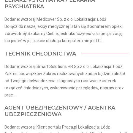
LEKARZ PSYCHIATRA / LEKARKA
PSYCHIATRKA
Dodane: wczoraj Medicover Sp. z o.o. Lokalizacja: Łódź
Dołącz do naszej ekipy medycznej i stań się #bohaterem opieki
zdrowotnej! Szukamy Ciebie, jeśli​: ukończyłeś/-aś specjalizację
lub jesteś w jej trakcie obsługa komputera nie jest Ci...
TECHNIK CHŁODNICTWA
Dodane: wczoraj Smart Solutions HR Sp.z.o.o. Lokalizacja: Łódź
Zakres obowiązków Zakres realizowanych zadań będzie zależał
od Twojego doświadczenia: diagnostyka i usuwanie usterek
urządzeń chłodniczych, wykonywanie przeglądów, napraw oraz
prac...
AGENT UBEZPIECZENIOWY / AGENTKA
UBEZPIECZENIOWA
Dodane: wczoraj Klient portalu Praca.pl Lokalizacja: Łódź