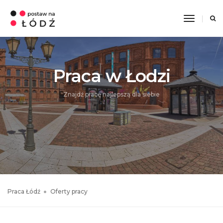
Toggle
Navigati
Praca w Łodzi
Znajdź pracę najlepszą dla siebie
Praca Łódź
Oferty pracy