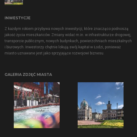
INWESTYCJE
Z każdym rokiem przybywa nowych inwestycji, które znacząco podnoszą
jakość życia mieszkańców. Zmiany widać m.in. w infrastrukturze drogowej,
transporcie publicznym, nowych budynkach, powierzchniach mieszkalnych
i biurowych. Inwestorzy chętnie lokują swój kapitał w Łodzi, ponieważ
miasto uznawane jest jako sprzyjające rozwojowi biznesu.
GALERIA ZDJĘĆ MIASTA