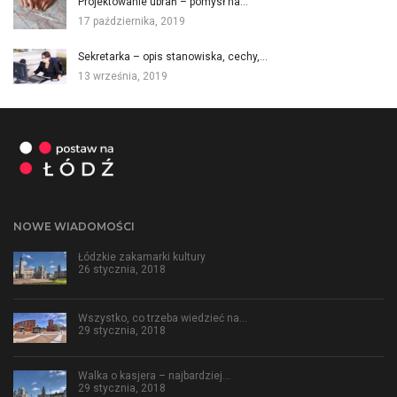
Projektowanie ubrań – pomysł na…
17 października, 2019
Sekretarka – opis stanowiska, cechy,…
13 września, 2019
NOWE WIADOMOŚCI
Łódzkie zakamarki kultury
26 stycznia, 2018
Wszystko, co trzeba wiedzieć na…
29 stycznia, 2018
Walka o kasjera – najbardziej…
29 stycznia, 2018