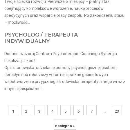
Twoja ścieżka rozwoju: Pierwsze 6 miesięcy – płatny staż
obejmujący kompleksowe wdrożenie, naukę procesów
spedycyjnych oraz wsparcie pracy zespołu. Po zakończeniu stażu
– możliwość...
PSYCHOLOG / TERAPEUTA
INDYWIDUALNY
Dodane: wczoraj Centrum Psychoterapii i Coachingu Synergia
Lokalizacja: Łódź
Opis stanowiska: udzielanie pomocy psychologicznej osobom
dorosłym lub młodzieży w formie spotkań gabinetowych
współtworzenie przyjaznego środowiska terapeutycznego wraz z
innymi specjalistami...
...
1
2
3
4
5
6
7
23
następna »