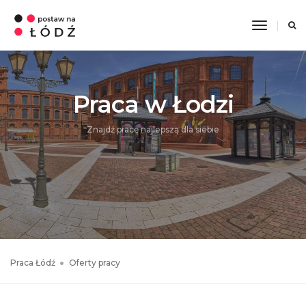
Toggle
Navigati
Praca w Łodzi
Znajdź pracę najlepszą dla siebie
Praca Łódź
Oferty pracy