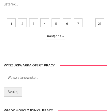
usterek....
...
1
2
3
4
5
6
7
23
następna »
WYSZUKIWARKA OFERT PRACY
WIADOMOŚCI Z RYNKU PRACY