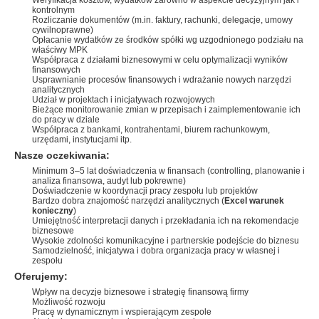
Weryfikacja kosztów, wydatków zarówno w aspekcie decyzyjnym jak i
kontrolnym
Rozliczanie dokumentów (m.in. faktury, rachunki, delegacje, umowy
cywilnoprawne)
Opłacanie wydatków ze środków spółki wg uzgodnionego podziału na
właściwy MPK
Współpraca z działami biznesowymi w celu optymalizacji wyników
finansowych
Usprawnianie procesów finansowych i wdrażanie nowych narzędzi
analitycznych
Udział w projektach i inicjatywach rozwojowych
Bieżące monitorowanie zmian w przepisach i zaimplementowanie ich
do pracy w dziale
Współpraca z bankami, kontrahentami, biurem rachunkowym,
urzędami, instytucjami itp.
Nasze oczekiwania:
Minimum 3–5 lat doświadczenia w finansach (controlling, planowanie i
analiza finansowa, audyt lub pokrewne)
Doświadczenie w koordynacji pracy zespołu lub projektów
Bardzo dobra znajomość narzędzi analitycznych (
Excel warunek
konieczny
)
Umiejętność interpretacji danych i przekładania ich na rekomendacje
biznesowe
Wysokie zdolności komunikacyjne i partnerskie podejście do biznesu
Samodzielność, inicjatywa i dobra organizacja pracy w własnej i
zespołu
Oferujemy:
Wpływ na decyzje biznesowe i strategię finansową firmy
Możliwość rozwoju
Pracę w dynamicznym i wspierającym zespole