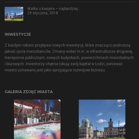
Walka o kasjera – najbardziej…
29 stycznia, 2018
INWESTYCJE
Z każdym rokiem przybywa nowych inwestycji, które znacząco podnoszą
jakość życia mieszkańców. Zmiany widać m.in. w infrastrukturze drogowej,
transporcie publicznym, nowych budynkach, powierzchniach mieszkalnych
i biurowych. Inwestorzy chętnie lokują swój kapitał w Łodzi, ponieważ
miasto uznawane jest jako sprzyjające rozwojowi biznesu.
GALERIA ZDJĘĆ MIASTA