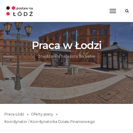
Toggle
Navigati
Praca w Łodzi
Znajdź pracę najlepszą dla siebie
Praca Łódź
Oferty pracy
Koordynator / Koordynatorka Działu Finansowego