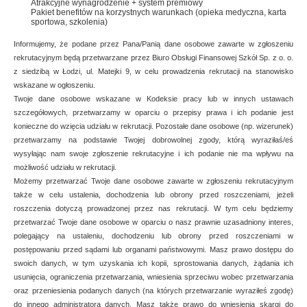
Atrakcyjne wynagrodzenie + system premiowy
Pakiet benefitów na korzystnych warunkach (opieka medyczna, karta
sportowa, szkolenia)
Informujemy, że podane przez Pana/Panią dane osobowe zawarte w zgłoszeniu
rekrutacyjnym będą przetwarzane przez Biuro Obsługi Finansowej Szkół Sp. z o. o.
z siedzibą w Łodzi, ul. Matejki 9, w celu prowadzenia rekrutacji na stanowisko
wskazane w ogłoszeniu.
Twoje dane osobowe wskazane w Kodeksie pracy lub w innych ustawach
szczegółowych, przetwarzamy w oparciu o przepisy prawa i ich podanie jest
konieczne do wzięcia udziału w rekrutacji. Pozostałe dane osobowe (np. wizerunek)
przetwarzamy na podstawie Twojej dobrowolnej zgody, którą wyraziłaś/eś
wysyłając nam swoje zgłoszenie rekrutacyjne i ich podanie nie ma wpływu na
możliwość udziału w rekrutacji.
Możemy przetwarzać Twoje dane osobowe zawarte w zgłoszeniu rekrutacyjnym
także w celu ustalenia, dochodzenia lub obrony przed roszczeniami, jeżeli
roszczenia dotyczą prowadzonej przez nas rekrutacji. W tym celu będziemy
przetwarzać Twoje dane osobowe w oparciu o nasz prawnie uzasadniony interes,
polegający na ustaleniu, dochodzeniu lub obrony przed roszczeniami w
postępowaniu przed sądami lub organami państwowymi. Masz prawo dostępu do
swoich danych, w tym uzyskania ich kopii, sprostowania danych, żądania ich
usunięcia, ograniczenia przetwarzania, wniesienia sprzeciwu wobec przetwarzania
oraz przeniesienia podanych danych (na których przetwarzanie wyraziłeś zgodę)
do innego administratora danych. Masz także prawo do wniesienia skargi do