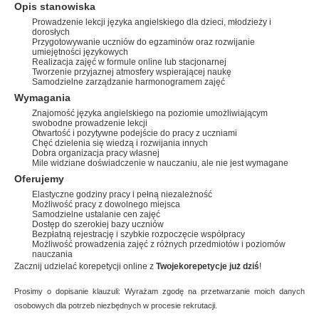
Opis stanowiska
Prowadzenie lekcji języka angielskiego dla dzieci, młodzieży i
dorosłych
Przygotowywanie uczniów do egzaminów oraz rozwijanie
umiejętności językowych
Realizacja zajęć w formule online lub stacjonarnej
Tworzenie przyjaznej atmosfery wspierającej naukę
Samodzielne zarządzanie harmonogramem zajęć
Wymagania
Znajomość języka angielskiego na poziomie umożliwiającym
swobodne prowadzenie lekcji
Otwartość i pozytywne podejście do pracy z uczniami
Chęć dzielenia się wiedzą i rozwijania innych
Dobra organizacja pracy własnej
Mile widziane doświadczenie w nauczaniu, ale nie jest wymagane
Oferujemy
Elastyczne godziny pracy i pełną niezależność
Możliwość pracy z dowolnego miejsca
Samodzielne ustalanie cen zajęć
Dostęp do szerokiej bazy uczniów
Bezpłatną rejestrację i szybkie rozpoczęcie współpracy
Możliwość prowadzenia zajęć z różnych przedmiotów i poziomów
nauczania
Zacznij udzielać korepetycji online z
Twojekorepetycje już dziś
!
Prosimy o dopisanie klauzuli: Wyrażam zgodę na przetwarzanie moich danych
osobowych dla potrzeb niezbędnych w procesie rekrutacji.