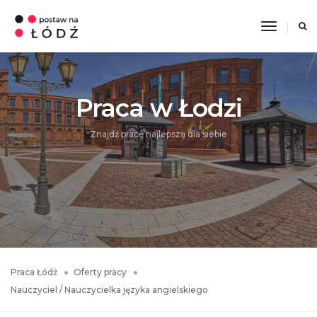
Toggle
Navigati
Praca w Łodzi
Znajdź pracę najlepszą dla siebie
Praca Łódź
Oferty pracy
Nauczyciel / Nauczycielka języka angielskiego