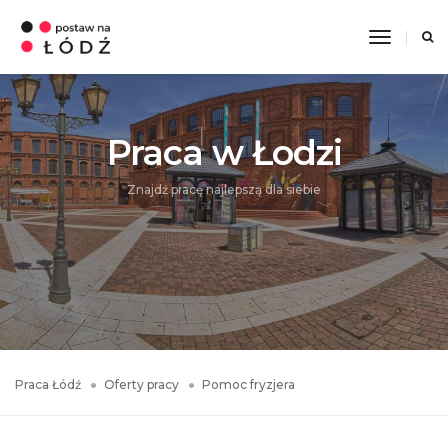
Toggle
Navigati
Praca w Łodzi
Znajdź pracę najlepszą dla siebie
Praca Łódź
Oferty pracy
Pomoc fryzjera