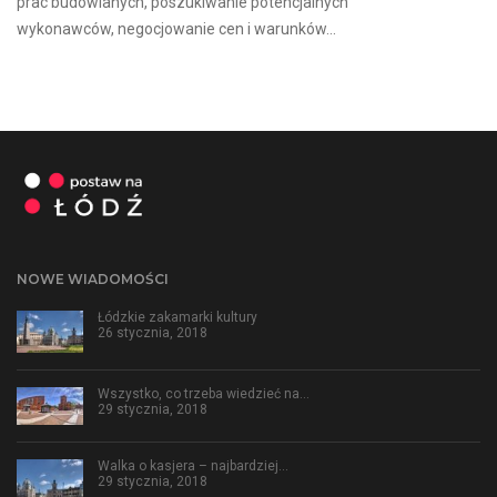
prac budowlanych, poszukiwanie potencjalnych
wykonawców, negocjowanie cen i warunków...
NOWE WIADOMOŚCI
Łódzkie zakamarki kultury
26 stycznia, 2018
Wszystko, co trzeba wiedzieć na…
29 stycznia, 2018
Walka o kasjera – najbardziej…
29 stycznia, 2018