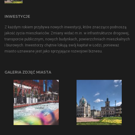
INWESTYCJE
Z każdym rokiem przybywa nowych inwestycji, które znacząco podnoszą
jakość życia mieszkańców. Zmiany widać m.in. w infrastrukturze drogowej,
transporcie publicznym, nowych budynkach, powierzchniach mieszkalnych
i biurowych. Inwestorzy chętnie lokują swój kapitał w Łodzi, ponieważ
miasto uznawane jest jako sprzyjające rozwojowi biznesu.
GALERIA ZDJĘĆ MIASTA