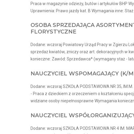
Praca w magazynie odzieży, butów i artykułów BHP Wy
Uprawnienia: Prawo jazdy kat. B Wymagania inne: Staż
OSOBA SPRZEDAJĄCA ASORTYMENT
FLORYSTYCZNE
Dodane: wczoraj Powiatowy Urząd Pracy w Zgierzu Lok
sprzedaż kwiatów, zniczy oraz art. dekoracyjnych w 
konieczne: Zawód: Sprzedawca* (wymagany staż - lata
NAUCZYCIEL WSPOMAGAJĄCY (K/M
Dodane: wczoraj SZKOŁA PODSTAWOWA NR 35, IM.M. P
- Praca z dzieckiem z orzeczeniem o kształceniu spe
widziane osoby niepełnosprawne Wymagania konieczne
NAUCZYCIEL WSPÓŁORGANIZUJĄCY
Dodane: wczoraj SZKOŁA PODSTAWOWA NR 4 IM. MARII