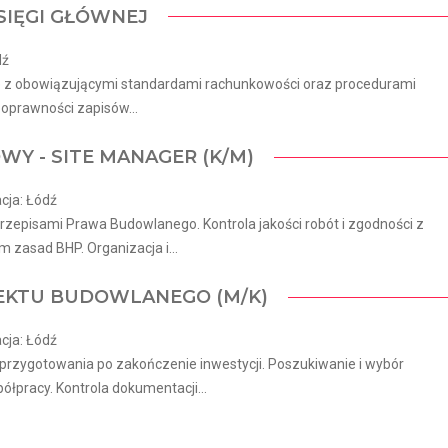
KSIĘGI GŁÓWNEJ
dź
ie z obowiązującymi standardami rachunkowości oraz procedurami
poprawności zapisów...
WY - SITE MANAGER (K/M)
cja: Łódź
episami Prawa Budowlanego. Kontrola jakości robót i zgodności z
zasad BHP. Organizacja i...
JEKTU BUDOWLANEGO (M/K)
cja: Łódź
rzygotowania po zakończenie inwestycji. Poszukiwanie i wybór
racy. Kontrola dokumentacji...