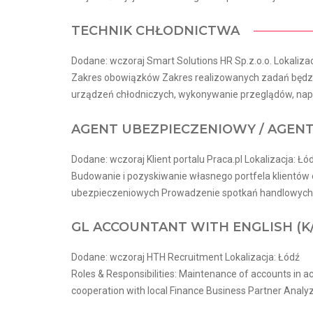
TECHNIK CHŁODNICTWA
Dodane: wczoraj Smart Solutions HR Sp.z.o.o. Lokalizac
Zakres obowiązków Zakres realizowanych zadań będzie
urządzeń chłodniczych, wykonywanie przeglądów, napr
AGENT UBEZPIECZENIOWY / AGEN
Dodane: wczoraj Klient portalu Praca.pl Lokalizacja: Łó
Budowanie i pozyskiwanie własnego portfela klientów 
ubezpieczeniowych Prowadzenie spotkań handlowych w 
GL ACCOUNTANT WITH ENGLISH (K
Dodane: wczoraj HTH Recruitment Lokalizacja: Łódź
Roles & Responsibilities: Maintenance of accounts in ac
cooperation with local Finance Business Partner Analyze