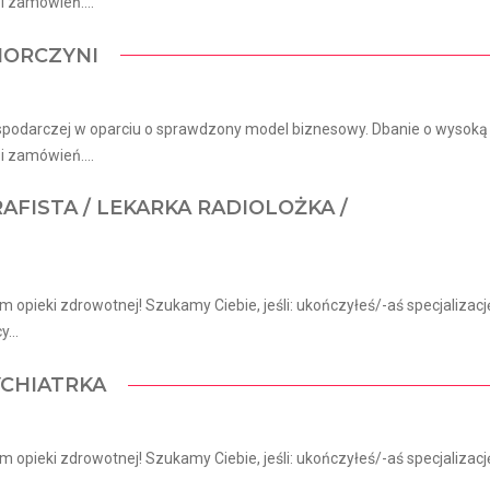
 zamówień....
IORCZYNI
spodarczej w oparciu o sprawdzony model biznesowy. Dbanie o wysoką
 zamówień....
FISTA / LEKARKA RADIOLOŻKA /
 opieki zdrowotnej! Szukamy Ciebie, jeśli​: ukończyłeś/-aś specjalizacj
...
YCHIATRKA
 opieki zdrowotnej! Szukamy Ciebie, jeśli​: ukończyłeś/-aś specjalizacj