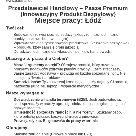
www.paumar.eu
Przedstawiciel Handlowy – Pasze Premium
(Innowacyjny Produkt Bezpyłowy)
Miejsce pracy: Łódź
Twój cel:
Budowanie i rozwój sieci sprzedaży (sklepy rolniczo-techniczne,
punkty paszowe, hurtownie agro).
Wprowadzanie na rynek nowości produktowej (kruszonka bezpyłowa)
– produktu, który sam się broni jakością.
Doradztwo techniczne dla właścicieli punktów handlowych.
Dlaczego to praca dla Ciebie?
Masz "argumenty do ręki":
Oferujesz produkt, który rozwiązuje
problemy hodowców (zdrowie ptaków, brak pyłu, zero strat paszy).
Jasne zasady:
Podstawa + prowizja od każdej sprzedanej tony. Nie
limitujemy Twoich zarobków.
Samodzielność:
Ty znasz swój teren najlepiej. My dajemy Ci produkt,
narzędzia (auto, tel, laptop) i wsparcie merytoryczne.
Nasze wymagania:
Doświadczenie w handlu terenowym (B2B):
Jeśli budowałeś już
sieci sprzedaży w branży agro, ogrodniczej lub zoologicznej – jesteś
naszym ideałem.
Umiejętność sprzedaży "jakości", a nie "ceny":
Szukamy osób,
które potrafią pokazać korzyści płynące z innowacji.
Prawo jazdy kat. B i gotowość do pracy w terenie
.
Oferujemy:
Stabilne zatrudnienie (Umowa o pracę lub B2B).