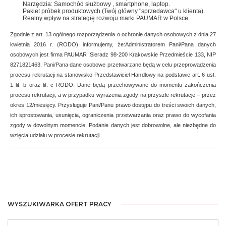
Narzędzia: Samochód służbowy , smartphone, laptop.
Pakiet próbek produktowych (Twój główny "sprzedawca" u klienta).
Realny wpływ na strategię rozwoju marki PAUMAR w Polsce.
Zgodnie z art. 13 ogólnego rozporządzenia o ochronie danych osobowych z dnia 27
kwietnia 2016 r. (RODO) informujemy, że:Administratorem Pani/Pana danych
osobowych jest firma PAUMAR ,Sieradz 98-200 Krakowskie Przedmieście 133, NIP
8271821463. Pani/Pana dane osobowe przetwarzane będą w celu przeprowadzenia
procesu rekrutacji na stanowisko Przedstawiciel Handlowy na podstawie art. 6 ust.
1 lit. b oraz lit. c RODO. Dane będą przechowywane do momentu zakończenia
procesu rekrutacji, a w przypadku wyrażenia zgody na przyszłe rekrutacje – przez
okres 12/miesięcy. Przysługuje Pani/Panu prawo dostępu do treści swoich danych,
ich sprostowania, usunięcia, ograniczenia przetwarzania oraz prawo do wycofania
zgody w dowolnym momencie. Podanie danych jest dobrowolne, ale niezbędne do
wzięcia udziału w procesie rekrutacji.
WYSZUKIWARKA OFERT PRACY