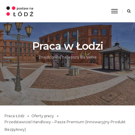
Toggle
Navigati
Praca w Łodzi
Znajdź pracę najlepszą dla siebie
Praca Łódź
Oferty pracy
Przedstawiciel Handlowy – Pasze Premium (Innowacyjny Produkt
Bezpyłowy)