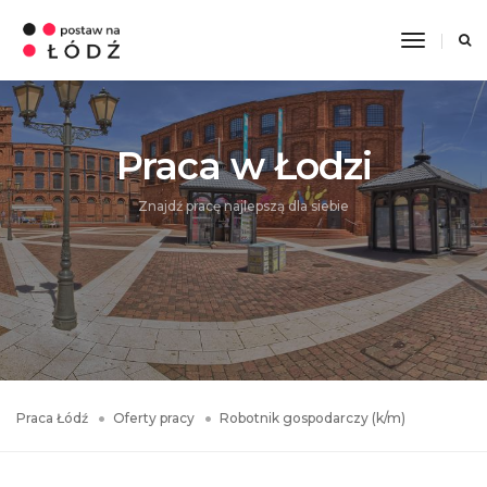
Toggle
Navigati
Praca w Łodzi
Znajdź pracę najlepszą dla siebie
Praca Łódź
Oferty pracy
Robotnik gospodarczy (k/m)