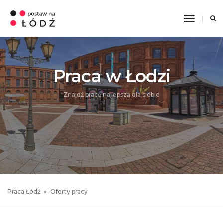
Toggle
Navigati
Praca w Łodzi
Znajdź pracę najlepszą dla siebie
Praca Łódź
Oferty pracy