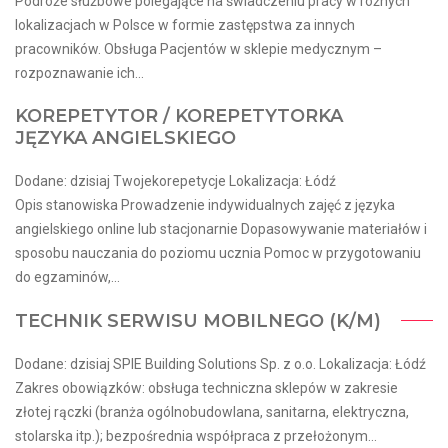
Podróże służbowe polegające na świadczeniu pracy w różnych
lokalizacjach w Polsce w formie zastępstwa za innych
pracowników. Obsługa Pacjentów w sklepie medycznym –
rozpoznawanie ich...
KOREPETYTOR / KOREPETYTORKA
JĘZYKA ANGIELSKIEGO
Dodane: dzisiaj Twojekorepetycje Lokalizacja: Łódź
Opis stanowiska Prowadzenie indywidualnych zajęć z języka
angielskiego online lub stacjonarnie Dopasowywanie materiałów i
sposobu nauczania do poziomu ucznia Pomoc w przygotowaniu
do egzaminów,...
TECHNIK SERWISU MOBILNEGO (K/M)
Dodane: dzisiaj SPIE Building Solutions Sp. z o.o. Lokalizacja: Łódź
Zakres obowiązków: obsługa techniczna sklepów w zakresie
złotej rączki (branża ogólnobudowlana, sanitarna, elektryczna,
stolarska itp.); bezpośrednia współpraca z przełożonym...