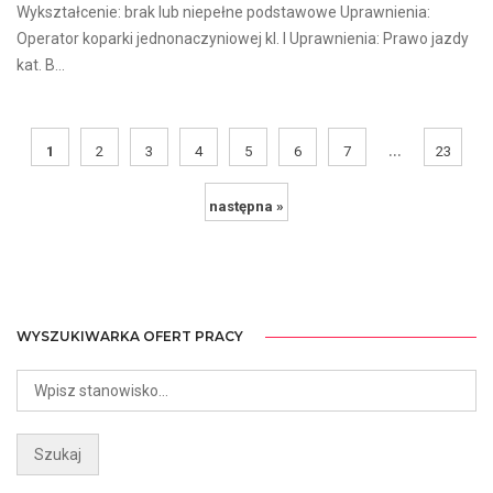
Wykształcenie: brak lub niepełne podstawowe Uprawnienia:
Operator koparki jednonaczyniowej kl. I Uprawnienia: Prawo jazdy
kat. B...
...
1
2
3
4
5
6
7
23
następna »
WYSZUKIWARKA OFERT PRACY