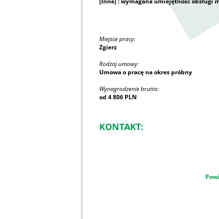
[Inne] : wymagana umiejętność obsługi 
Miejsce pracy:
Zgierz
Rodzaj umowy:
Umowa o pracę na okres próbny
Wynagrodzenie brutto:
od 4 806 PLN
KONTAKT:
Powi