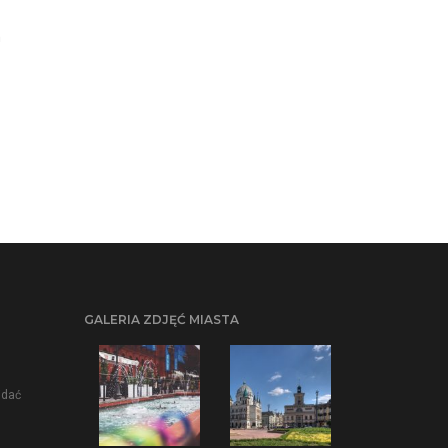
h
GALERIA ZDJĘĆ MIASTA
idać