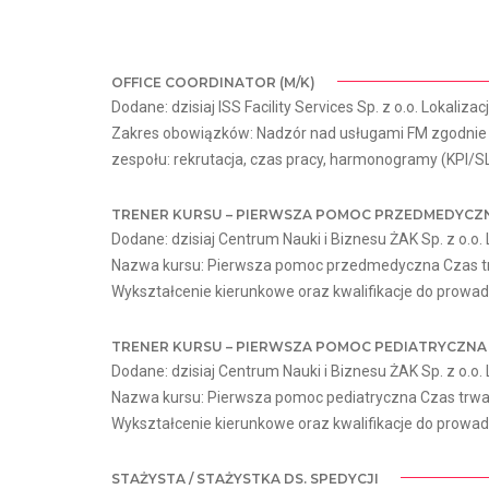
OFFICE COORDINATOR (M/K)
Dodane: dzisiaj ISS Facility Services Sp. z o.o. Lokalizac
Zakres obowiązków: Nadzór nad usługami FM zgodnie z
zespołu: rekrutacja, czas pracy, harmonogramy (KPI/SL
TRENER KURSU – PIERWSZA POMOC PRZEDMEDYCZ
Dodane: dzisiaj Centrum Nauki i Biznesu ŻAK Sp. z o.o. 
Nazwa kursu: Pierwsza pomoc przedmedyczna Czas trwan
Wykształcenie kierunkowe oraz kwalifikacje do prowadz
TRENER KURSU – PIERWSZA POMOC PEDIATRYCZNA
Dodane: dzisiaj Centrum Nauki i Biznesu ŻAK Sp. z o.o. 
Nazwa kursu: Pierwsza pomoc pediatryczna Czas trwania
Wykształcenie kierunkowe oraz kwalifikacje do prowadz
STAŻYSTA / STAŻYSTKA DS. SPEDYCJI