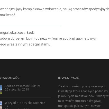
 staż obejmujący kompleksowe wdrożenie, naukę procesów spedycyjnyc
ożliwość...
ergia Lokalizacja: Łódź
 osobom dorosłym lub młodzieży w formie spotkań gabinetowych
o wraz z innymi specjalistami...
WIADOMOŚCI
INWESTYCJE
Łódzkie zakamarki kultury
Z każdym rokiem przybywa nowych
26 stycznia, 2018
inwestycji, które znacząco podnoszą
jakość życia mieszkańców. Zmiany w
m.in. w infrastrukturze drogowej,
Wszystko, co trzeba wiedzieć
transporcie publicznym, nowych
na…