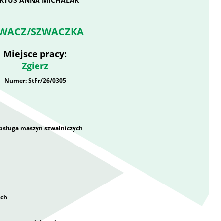
ERTUS ANNA MICHALAK
WACZ/SZWACZKA
Miejsce pracy:
Zgierz
Numer: StPr/26/0305
obsługa maszyn szwalniczych
ych