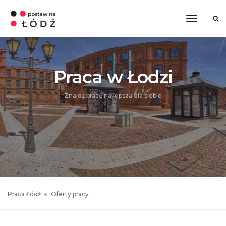
Toggle
Navigati
Praca w Łodzi
Znajdź pracę najlepszą dla siebie
Praca Łódź
Oferty pracy