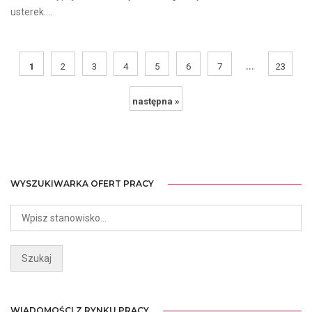
usterek....
...
1
2
3
4
5
6
7
23
następna »
WYSZUKIWARKA OFERT PRACY
WIADOMOŚCI Z RYNKU PRACY