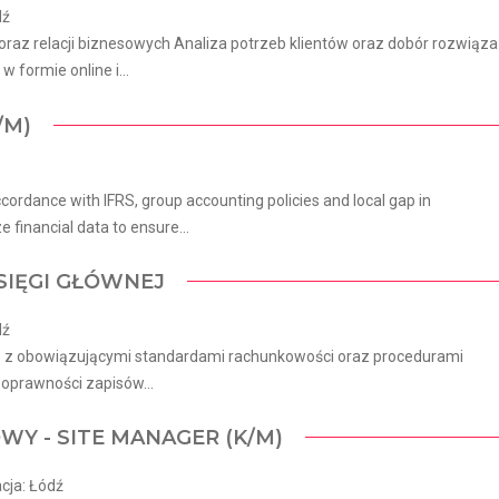
dź
oraz relacji biznesowych Analiza potrzeb klientów oraz dobór rozwiąz
formie online i...
/M)
cordance with IFRS, group accounting policies and local gap in
 financial data to ensure...
KSIĘGI GŁÓWNEJ
dź
ie z obowiązującymi standardami rachunkowości oraz procedurami
poprawności zapisów...
WY - SITE MANAGER (K/M)
cja: Łódź