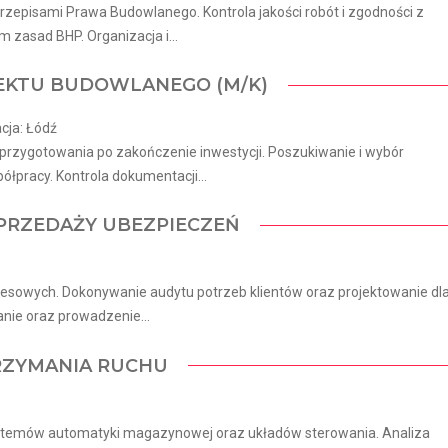
episami Prawa Budowlanego. Kontrola jakości robót i zgodności z
zasad BHP. Organizacja i...
JEKTU BUDOWLANEGO (M/K)
cja: Łódź
rzygotowania po zakończenie inwestycji. Poszukiwanie i wybór
racy. Kontrola dokumentacji...
 SPRZEDAŻY UBEZPIECZEŃ
nesowych. Dokonywanie audytu potrzeb klientów oraz projektowanie dl
nie oraz prowadzenie...
RZYMANIA RUCHU
ystemów automatyki magazynowej oraz układów sterowania. Analiza