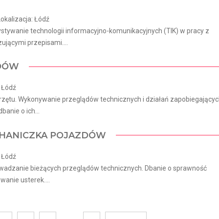
kalizacja: Łódź
tywanie technologii informacyjno-komunikacyjnych (TIK) w pracy z
jącymi przepisami....
ZDÓW
: Łódź
rzętu. Wykonywanie przeglądów technicznych i działań zapobiegający
anie o ich...
CHANICZKA POJAZDÓW
: Łódź
wadzanie bieżących przeglądów technicznych. Dbanie o sprawność
anie usterek....