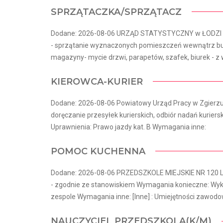
SPRZĄTACZKA/SPRZĄTACZ
Dodane: 2026-08-06 URZĄD STATYSTYCZNY w ŁODZI Lo
- sprzątanie wyznaczonych pomieszczeń wewnątrz bud
magazyny- mycie drzwi, parapetów, szafek, biurek - z w
KIEROWCA-KURIER
Dodane: 2026-08-06 Powiatowy Urząd Pracy w Zgierzu 
doręczanie przesyłek kurierskich, odbiór nadań kuriers
Uprawnienia: Prawo jazdy kat. B Wymagania inne:
POMOC KUCHENNA
Dodane: 2026-08-06 PRZEDSZKOLE MIEJSKIE NR 120 Lo
- zgodnie ze stanowiskiem Wymagania konieczne: Wyk
zespole Wymagania inne: [Inne] : Umiejętności zawodo
NAUCZYCIEL PRZEDSZKOLA(K/M)