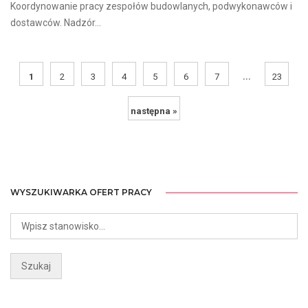
Koordynowanie pracy zespołów budowlanych, podwykonawców i
dostawców. Nadzór...
...
1
2
3
4
5
6
7
23
następna »
WYSZUKIWARKA OFERT PRACY