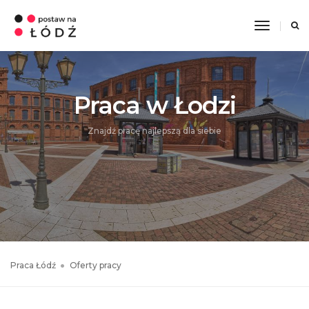
Toggle
Navigati
Praca w Łodzi
Znajdź pracę najlepszą dla siebie
Praca Łódź
Oferty pracy