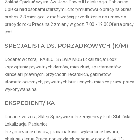
Zakład Opiekuńczy im. Św. Jana Pawła II Lokalizacja: Pabianice
Opieka nad osobami starszymi, chorymiumowa o pracę na okres
próbny 2-3 miesiące, z możliwością przedłużenia na umowę o
pracę do roku.Praca na 2 zmiany w godz. 7.00 - 19.00Oferta pracy
jest...
SPECJALISTA DS. PORZĄDKOWYCH (K/M)
Dodane: wczoraj "PABLO" SYLWIA MOS Lokalizacja: Łódź
- sprzątanie prywatnych domów, mieszkań, apartamentów,
kancelarii prawnych, przychodni lekarskich, gabinetów
stomatologicznych, prywatnych biur i innych- miejsce pracy: praca
wykonywana na...
EKSPEDIENT/ KA
Dodane: wczoraj Sklep Spożywczo-Przemysłowy Piotr Skibiński
Lokalizacja: Pabianice
Przyjmowanie dostaw, praca na kasie, wykładanie towaru,
obsługa klienta.Praca: poniedziałek-sobota w godz. 6-14, 13-