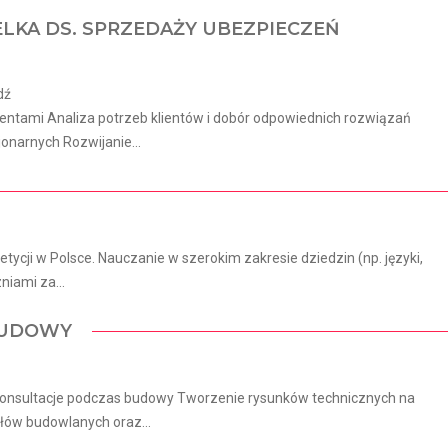
ELKA DS. SPRZEDAŻY UBEZPIECZEŃ
dź
lientami Analiza potrzeb klientów i dobór odpowiednich rozwiązań
onarnych Rozwijanie...
tycji w Polsce. Nauczanie w szerokim zakresie dziedzin (np. języki,
niami za...
 BUDOWY
 konsultacje podczas budowy Tworzenie rysunków technicznych na
łów budowlanych oraz...