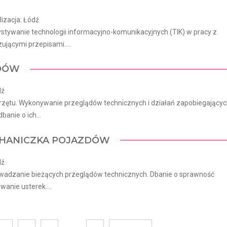
izacja: Łódź
tywanie technologii informacyjno-komunikacyjnych (TIK) w pracy z
jącymi przepisami....
ZDÓW
dź
rzętu. Wykonywanie przeglądów technicznych i działań zapobiegający
anie o ich...
CHANICZKA POJAZDÓW
dź
wadzanie bieżących przeglądów technicznych. Dbanie o sprawność
anie usterek....