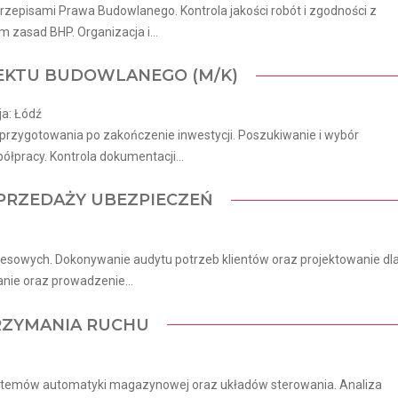
episami Prawa Budowlanego. Kontrola jakości robót i zgodności z
zasad BHP. Organizacja i...
JEKTU BUDOWLANEGO (M/K)
ja: Łódź
rzygotowania po zakończenie inwestycji. Poszukiwanie i wybór
racy. Kontrola dokumentacji...
 SPRZEDAŻY UBEZPIECZEŃ
nesowych. Dokonywanie audytu potrzeb klientów oraz projektowanie dl
nie oraz prowadzenie...
RZYMANIA RUCHU
ystemów automatyki magazynowej oraz układów sterowania. Analiza