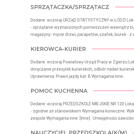
SPRZĄTACZKA/SPRZĄTACZ
Dodane: wczoraj URZĄD STATYSTYCZNY w ŁODZI Lokal
- sprzątanie wyznaczonych pomieszczeń wewnątrz bud
magazyny- mycie drzwi, parapetów, szafek, biurek - z w
KIEROWCA-KURIER
Dodane: wczoraj Powiatowy Urząd Pracy w Zgierzu Loka
doręczanie przesyłek kurierskich, odbiór nadań kuriers
Uprawnienia: Prawo jazdy kat. B Wymagania inne:
POMOC KUCHENNA
Dodane: wczoraj PRZEDSZKOLE MIEJSKIE NR 120 Lokal
- zgodnie ze stanowiskiem Wymagania konieczne: Wyk
zespole Wymagania inne: [Inne] : Umiejętności zawodo
NAUCZYCIEL PRZEDSZKOLA(K/M)