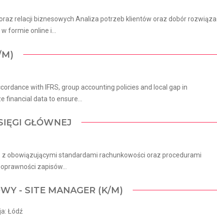
oraz relacji biznesowych Analiza potrzeb klientów oraz dobór rozwiąz
formie online i...
/M)
cordance with IFRS, group accounting policies and local gap in
 financial data to ensure...
KSIĘGI GŁÓWNEJ
ie z obowiązującymi standardami rachunkowości oraz procedurami
poprawności zapisów...
WY - SITE MANAGER (K/M)
ja: Łódź