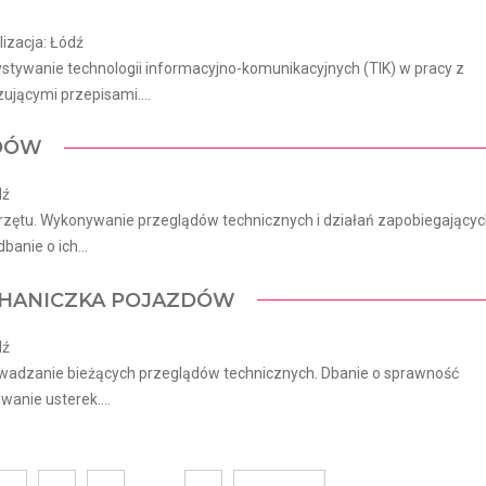
izacja: Łódź
tywanie technologii informacyjno-komunikacyjnych (TIK) w pracy z
jącymi przepisami....
ZDÓW
dź
rzętu. Wykonywanie przeglądów technicznych i działań zapobiegający
anie o ich...
CHANICZKA POJAZDÓW
dź
wadzanie bieżących przeglądów technicznych. Dbanie o sprawność
anie usterek....