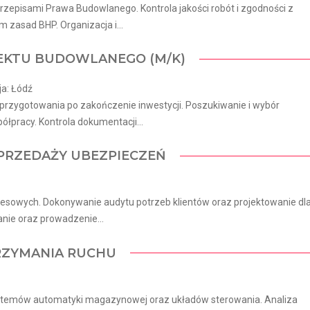
episami Prawa Budowlanego. Kontrola jakości robót i zgodności z
zasad BHP. Organizacja i...
JEKTU BUDOWLANEGO (M/K)
ja: Łódź
rzygotowania po zakończenie inwestycji. Poszukiwanie i wybór
racy. Kontrola dokumentacji...
 SPRZEDAŻY UBEZPIECZEŃ
nesowych. Dokonywanie audytu potrzeb klientów oraz projektowanie dl
nie oraz prowadzenie...
RZYMANIA RUCHU
ystemów automatyki magazynowej oraz układów sterowania. Analiza