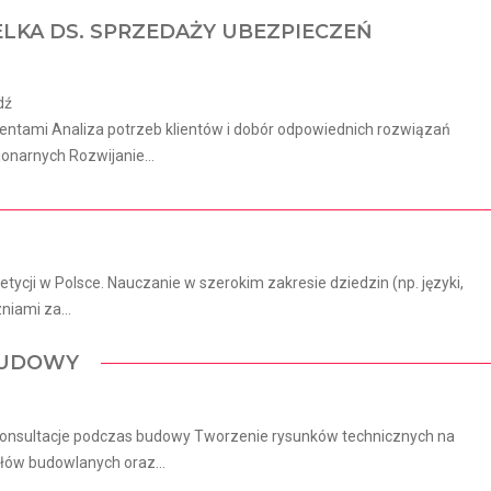
ELKA DS. SPRZEDAŻY UBEZPIECZEŃ
dź
lientami Analiza potrzeb klientów i dobór odpowiednich rozwiązań
onarnych Rozwijanie...
tycji w Polsce. Nauczanie w szerokim zakresie dziedzin (np. języki,
niami za...
 BUDOWY
 konsultacje podczas budowy Tworzenie rysunków technicznych na
łów budowlanych oraz...