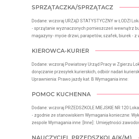
SPRZĄTACZKA/SPRZĄTACZ
Dodane: wczoraj URZĄD STATYSTYCZNY w ŁODZI Lokal
- sprzątanie wyznaczonych pomieszczeń wewnątrz bud
magazyny- mycie drzwi, parapetów, szafek, biurek - z w
KIEROWCA-KURIER
Dodane: wczoraj Powiatowy Urząd Pracy w Zgierzu Loka
doręczanie przesyłek kurierskich, odbiór nadań kuriers
Uprawnienia: Prawo jazdy kat. B Wymagania inne:
POMOC KUCHENNA
Dodane: wczoraj PRZEDSZKOLE MIEJSKIE NR 120 Lokal
- zgodnie ze stanowiskiem Wymagania konieczne: Wyk
zespole Wymagania inne: [Inne] : Umiejętności zawodo
NAUCZYCIEL PRZEDSZKOLA(K/M)