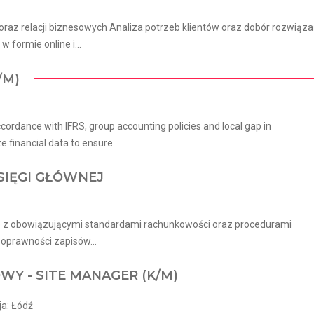
oraz relacji biznesowych Analiza potrzeb klientów oraz dobór rozwiąz
formie online i...
/M)
cordance with IFRS, group accounting policies and local gap in
 financial data to ensure...
KSIĘGI GŁÓWNEJ
ie z obowiązującymi standardami rachunkowości oraz procedurami
poprawności zapisów...
WY - SITE MANAGER (K/M)
ja: Łódź