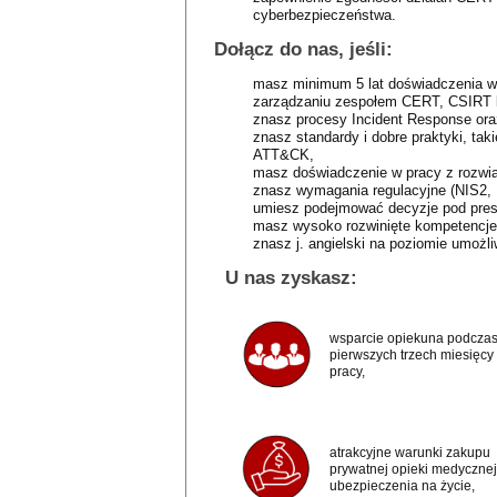
cyberbezpieczeństwa.
Dołącz do nas, jeśli:
masz minimum 5 lat doświadczenia w
zarządzaniu zespołem CERT, CSIRT 
znasz procesy Incident Response ora
znasz standardy i dobre praktyki, t
ATT&CK,
masz doświadczenie w pracy z rozwią
znasz wymagania regulacyjne (NIS2,
umiesz podejmować decyzje pod pres
masz wysoko rozwinięte kompetencje l
znasz j. angielski na poziomie umoż
U nas zyskasz:
wsparcie opiekuna podcza
pierwszych trzech miesięcy
pracy,
atrakcyjne warunki zakupu
prywatnej opieki medycznej 
ubezpieczenia na życie,