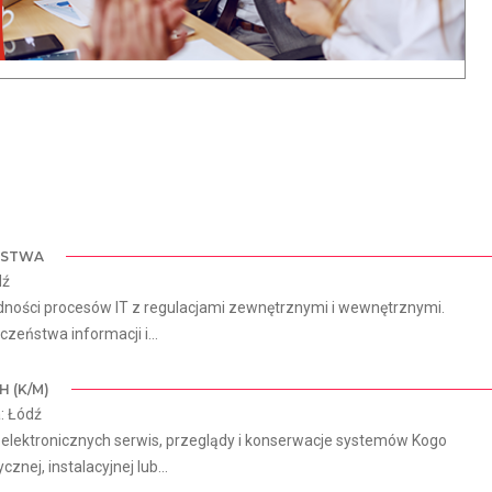
EŃSTWA
dź
ności procesów IT z regulacjami zewnętrznymi i wewnętrznymi.
eństwa informacji i...
 (K/M)
: Łódź
lektronicznych serwis, przeglądy i konserwacje systemów Kogo
ej, instalacyjnej lub...