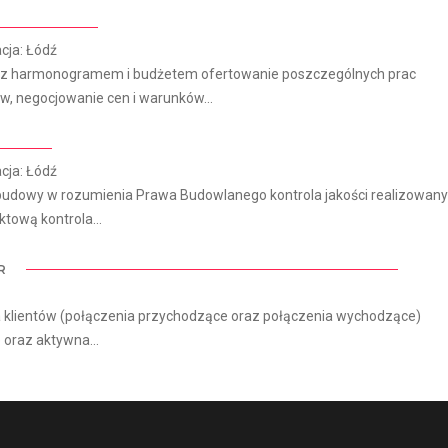
cja: Łódź
ie z harmonogramem i budżetem ofertowanie poszczególnych prac
, negocjowanie cen i warunków...
cja: Łódź
 budowy w rozumienia Prawa Budowlanego kontrola jakości realizowan
tową kontrola...
R
ga klientów (połączenia przychodzące oraz połączenia wychodzące)
 oraz aktywna...