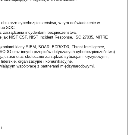
 obszarze cyberbezpieczeństwa, w tym doświadczenie w
lub SOC,
z zarządzania incydentami bezpieczeństwa,
akie jak NIST CSF, NIST Incident Response, ISO 27035, MITRE
zaniami klasy SIEM, SOAR, EDR/XDR, Threat Intelligence,.
 RODO oraz innych przepisów dotyczących cyberbezpieczeństwa).
ją czasu oraz skutecznie zarządzać sytuacjami kryzysowymi,
iderskie, organizacyjne i komunikacyjne.
liwiającym współpracę z partnerami międzynarodowymi.
s
i