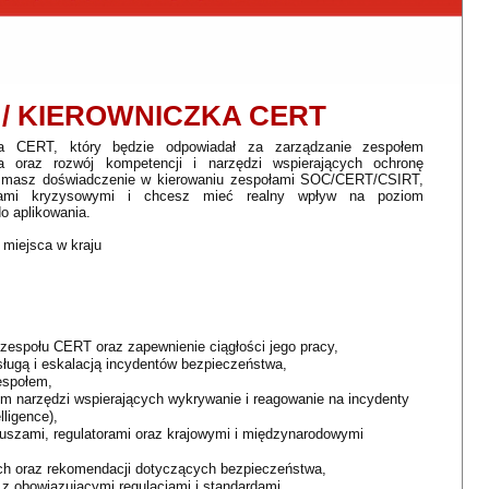
 / KIEROWNICZKA CERT
a CERT, który będzie odpowiadał za zarządzanie zespołem
a oraz rozwój kompetencji i narzędzi wspierających ochronę
śli masz doświadczenie w kierowaniu zespołami SOC/CERT/CSIRT,
acjami kryzysowymi i chcesz mieć realny wpływ na poziom
o aplikowania.
miejsca w kraju
 zespołu CERT oraz zapewnienie ciągłości jego pracy,
ługą i eskalacją incydentów bezpieczeństwa,
espołem,
m narzędzi wspierających wykrywanie i reagowanie na incydenty
ligence),
iuszami, regulatorami oraz krajowymi i międzynarodowymi
ch oraz rekomendacji dotyczących bezpieczeństwa,
z obowiązującymi regulacjami i standardami