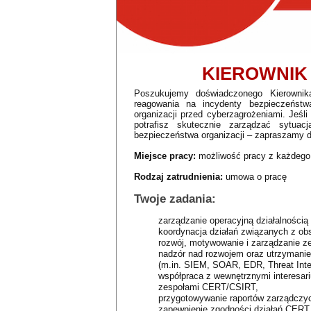
KIEROWNIK
Poszukujemy doświadczonego Kierownik
reagowania na incydenty bezpieczeństw
organizacji przed cyberzagrożeniami. Je
potrafisz skutecznie zarządzać sytu
bezpieczeństwa organizacji – zapraszamy d
Miejsce pracy:
możliwość pracy z każdego 
Rodzaj zatrudnienia:
umowa o pracę
Twoje zadania:
zarządzanie operacyjną działalnością
koordynacja działań związanych z obs
rozwój, motywowanie i zarządzanie z
nadzór nad rozwojem oraz utrzymanie
(m.in. SIEM, SOAR, EDR, Threat Intel
współpraca z wewnętrznymi interesar
zespołami CERT/CSIRT,
przygotowywanie raportów zarządczy
zapewnienie zgodności działań CERT 