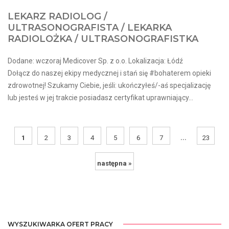
LEKARZ RADIOLOG /
ULTRASONOGRAFISTA / LEKARKA
RADIOLOŻKA / ULTRASONOGRAFISTKA
Dodane: wczoraj Medicover Sp. z o.o. Lokalizacja: Łódź
Dołącz do naszej ekipy medycznej i stań się #bohaterem opieki
zdrowotnej! Szukamy Ciebie, jeśli​: ukończyłeś/-aś specjalizację
lub jesteś w jej trakcie posiadasz certyfikat uprawniający...
...
1
2
3
4
5
6
7
23
następna »
WYSZUKIWARKA OFERT PRACY