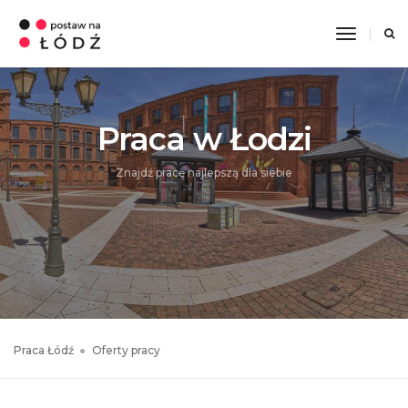
Toggle
Navigati
Praca w Łodzi
Znajdź pracę najlepszą dla siebie
Praca Łódź
Oferty pracy