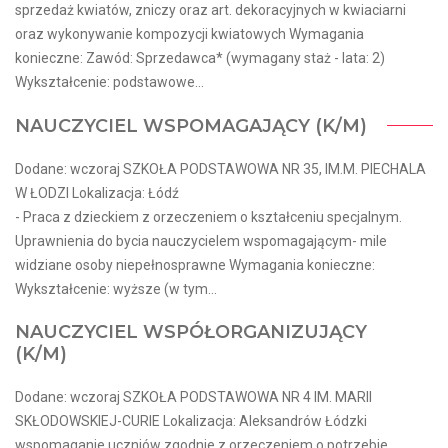
sprzedaż kwiatów, zniczy oraz art. dekoracyjnych w kwiaciarni
oraz wykonywanie kompozycji kwiatowych Wymagania
konieczne: Zawód: Sprzedawca* (wymagany staż - lata: 2)
Wykształcenie: podstawowe...
NAUCZYCIEL WSPOMAGAJĄCY (K/M)
Dodane: wczoraj SZKOŁA PODSTAWOWA NR 35, IM.M. PIECHALA
W ŁODZI Lokalizacja: Łódź
- Praca z dzieckiem z orzeczeniem o kształceniu specjalnym.
Uprawnienia do bycia nauczycielem wspomagającym- mile
widziane osoby niepełnosprawne Wymagania konieczne:
Wykształcenie: wyższe (w tym...
NAUCZYCIEL WSPÓŁORGANIZUJĄCY
(K/M)
Dodane: wczoraj SZKOŁA PODSTAWOWA NR 4 IM. MARII
SKŁODOWSKIEJ-CURIE Lokalizacja: Aleksandrów Łódzki
wspomaganie uczniów zgodnie z orzeczeniem o potrzebie