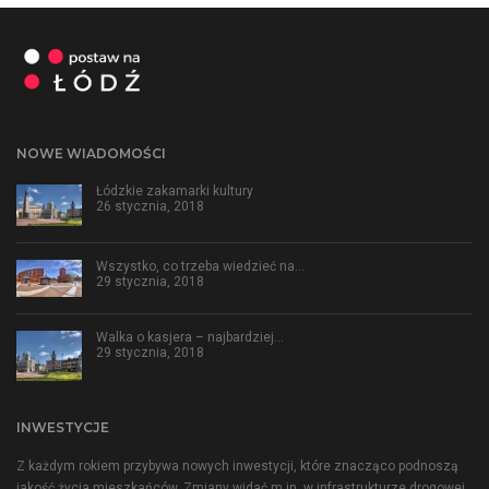
NOWE WIADOMOŚCI
Łódzkie zakamarki kultury
26 stycznia, 2018
Wszystko, co trzeba wiedzieć na…
29 stycznia, 2018
Walka o kasjera – najbardziej…
29 stycznia, 2018
INWESTYCJE
Z każdym rokiem przybywa nowych inwestycji, które znacząco podnoszą
jakość życia mieszkańców. Zmiany widać m.in. w infrastrukturze drogowej,