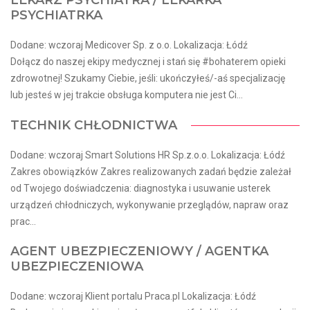
LEKARZ PSYCHIATRA / LEKARKA
PSYCHIATRKA
Dodane: wczoraj Medicover Sp. z o.o. Lokalizacja: Łódź
Dołącz do naszej ekipy medycznej i stań się #bohaterem opieki
zdrowotnej! Szukamy Ciebie, jeśli​: ukończyłeś/-aś specjalizację
lub jesteś w jej trakcie obsługa komputera nie jest Ci...
TECHNIK CHŁODNICTWA
Dodane: wczoraj Smart Solutions HR Sp.z.o.o. Lokalizacja: Łódź
Zakres obowiązków Zakres realizowanych zadań będzie zależał
od Twojego doświadczenia: diagnostyka i usuwanie usterek
urządzeń chłodniczych, wykonywanie przeglądów, napraw oraz
prac...
AGENT UBEZPIECZENIOWY / AGENTKA
UBEZPIECZENIOWA
Dodane: wczoraj Klient portalu Praca.pl Lokalizacja: Łódź