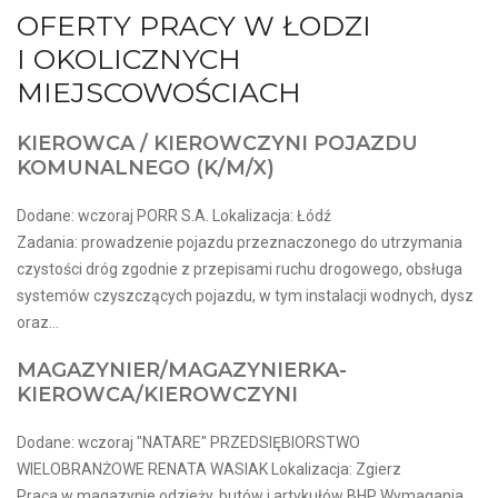
OFERTY PRACY W ŁODZI
I OKOLICZNYCH
MIEJSCOWOŚCIACH
KIEROWCA / KIEROWCZYNI POJAZDU
KOMUNALNEGO (K/M/X)
Dodane: wczoraj PORR S.A. Lokalizacja: Łódź
Zadania: prowadzenie pojazdu przeznaczonego do utrzymania
czystości dróg zgodnie z przepisami ruchu drogowego, obsługa
systemów czyszczących pojazdu, w tym instalacji wodnych, dysz
oraz...
MAGAZYNIER/MAGAZYNIERKA-
KIEROWCA/KIEROWCZYNI
Dodane: wczoraj "NATARE" PRZEDSIĘBIORSTWO
WIELOBRANŻOWE RENATA WASIAK Lokalizacja: Zgierz
Praca w magazynie odzieży, butów i artykułów BHP Wymagania