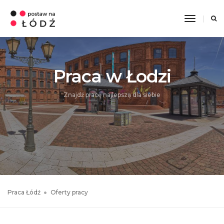
Toggle
Navigati
Praca w Łodzi
Znajdź pracę najlepszą dla siebie
Praca Łódź
Oferty pracy