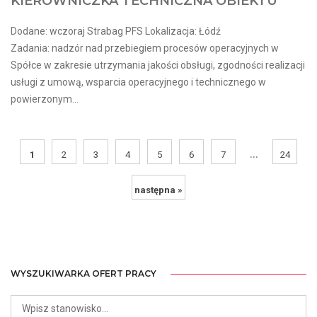
KIEROWNICZKA TECHNICZNA OBIEKTU
Dodane: wczoraj Strabag PFS Lokalizacja: Łódź
Zadania: nadzór nad przebiegiem procesów operacyjnych w
Spółce w zakresie utrzymania jakości obsługi, zgodności realizacji
usługi z umową, wsparcia operacyjnego i technicznego w
powierzonym...
...
1
2
3
4
5
6
7
24
następna »
WYSZUKIWARKA OFERT PRACY