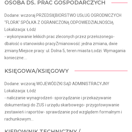
OSOBA DS. PRAC GOSPODARCZYCH
Dodane: wczoraj PRZEDSIĘBIORSTWO USŁUG OGRODNICZYCH
"FLORA" SPÓŁKA Z OGRANICZONĄ ODPOWIEDZIALNOŚCIĄ
Lokalizacja: Łódź
- wykonywanie lekkich prac zleconych przez przełożonego-
dbałość o stanowisko pracyZmianowość: jedna zmiana, dwie
zmiany.Miejsce pracy: ul. Dolna 5, teren miasta Łodzi. Wymagania
konieczne:...
KSIĘGOWA/KSIĘGOWY
Dodane: wczoraj WOJEWÓDZKI SĄD ADMINISTRACYJNY
Lokalizacja: Łódź
- naliczanie wynagrodzeń- sporządzanie i przekazywanie
dokumentacji do ZUS i urzędu skarbowego- przygotowywanie
zestawień i raportów- sprawdzanie pod względem formalnym i
rachunkowym...
KIEROWNIK TECHNICZNY /