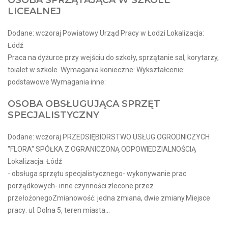
OSOBA SPRZĄTAJĄCA W SZKOLE
LICEALNEJ
Dodane: wczoraj Powiatowy Urząd Pracy w Łodzi Lokalizacja:
Łódź
Praca na dyżurce przy wejściu do szkoły, sprzątanie sal, korytarzy,
toialet w szkole. Wymagania konieczne: Wykształcenie:
podstawowe Wymagania inne:
OSOBA OBSŁUGUJĄCA SPRZĘT
SPECJALISTYCZNY
Dodane: wczoraj PRZEDSIĘBIORSTWO USŁUG OGRODNICZYCH
"FLORA" SPÓŁKA Z OGRANICZONĄ ODPOWIEDZIALNOŚCIĄ
Lokalizacja: Łódź
- obsługa sprzętu specjalistycznego- wykonywanie prac
porządkowych- inne czynności zlecone przez
przełożonegoZmianowość: jedna zmiana, dwie zmiany.Miejsce
pracy: ul. Dolna 5, teren miasta...