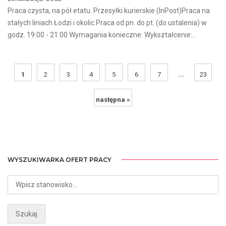
Praca czysta, na pół etatu. Przesyłki kurierskie (InPost)Praca na
stałych liniach Łodzi i okolic.Praca od pn. do pt. (do ustalenia) w
godz. 19.00 - 21.00 Wymagania konieczne: Wykształcenie:...
...
1
2
3
4
5
6
7
23
następna »
WYSZUKIWARKA OFERT PRACY