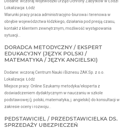
Dodane: wczoraj Wojewódzki Urząd Ochrony Zabytków w Łodzi
Lokalizacja: Łódź
Warunki pracy praca administracyjno-biurowa i terenowa w
obrębie wojewódzctwa łódzkiego, działania pod presją czasu,
kontakt z klientem zewnętrznym, możliwość występowania
sytuacji...
DORADCA METODYCZNY / EKSPERT
EDUKACYJNY (JĘZYK POLSKI /
MATEMATYKA / JĘZYK ANGIELSKI)
Dodane: wczoraj Centrum Nauki i Biznesu ŻAK Sp. z o.o.
Lokalizacja: Łódź
Miejsce pracy: Online Szukamy metodyka/eksperta z
doświadczeniem dydaktycznym w nauczaniu w szkole
podstawowej (j. polski, matematyka, j. angielski) do konsultacji w
zakresie oceny i rozwoju...
PEDSTAWICIEL / PRZEDSTAWICIELKA DS.
SPRZEDAŻY UBEZPIECZEŃ