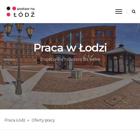
Toggle
Navigati
Praca w Łodzi
Znajdź pracę najlepszą dla siebie
Praca Łódź
Oferty pracy