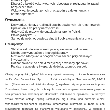
terenie kraju.
Dbałość o jakość wykonywanych robót oraz przestrzeganie zasad
bezpieczeństwa.
Wykonywanie powierzonych prac zgodnie z dokumentacją i
harmonogramem.
Wymagania:
Doświadczenie przy realizacji prac budowlanych lub remontowych.
Uprawnienia do pracy na wysokości.
Gotowość do pracy w delegacjach na terenie Polski.
Prawo jazdy kat. B.
Samodzielność, odpowiedzialność i dobra organizacja pracy.
Oferujemy:
Stabilne zatrudnienie w rozwijającej się firmie budowlanej.
Niezbędne wyposażenie i narzędzia pracy.
Możliwość zdobywania nowych doświadczeń przy ciekawych
inwestycjach.
Dofinansowanie do opieki medycznej oraz karty sportowej.
Przyjazną atmosferę i wsparcie doświadczonego zespołu.
Klikając w przycisk „Aplikuj” lub w inny sposób wysyłając zgłoszenie rekrutacyjne
do Rex-Bud Budownictwo Sp. z o.o. S.K.A. z siedzibą w: Nieszawska 6/8, 93-119
Łódź (Pracodawca - administrator danych), zgadzasz się na przetwarzanie przez
Pracodawcę Twoich danych osobowych zawartych w zgłoszeniu rekrutacyjnym, w
celu prowadzenia rekrutacji na stanowisko wskazane w ogłoszeniu. W każdym
czasie możesz cofnąć zgodę kontaktując się z nami pod adresem e-mail:
rekrutacja@rexbud.com.pl. Będziemy przetwarzali informacje o Tobie w celu
prowadzenia rekrutacji na stanowisko wskazane w ogłoszeniu, w oparciu o