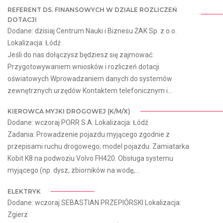
REFERENT DS. FINANSOWYCH W DZIALE ROZLICZEŃ
DOTACJI
Dodane: dzisiaj Centrum Nauki i Biznesu ŻAK Sp. z o.o.
Lokalizacja: Łódź
Jeśli do nas dołączysz będziesz się zajmować:
Przygotowywaniem wniosków i rozliczeń dotacji
oświatowych Wprowadzaniem danych do systemów
zewnętrznych urzędów Kontaktem telefonicznym i...
KIEROWCA MYJKI DROGOWEJ (K/M/X)
Dodane: wczoraj PORR S.A. Lokalizacja: Łódź
Zadania: Prowadzenie pojazdu myjącego zgodnie z
przepisami ruchu drogowego; model pojazdu: Zamiatarka
Kobit K8 na podwoziu Volvo FH420. Obsługa systemu
myjącego (np. dysz, zbiorników na wodę,...
ELEKTRYK
Dodane: wczoraj SEBASTIAN PRZEPIÓRSKI Lokalizacja:
Zgierz