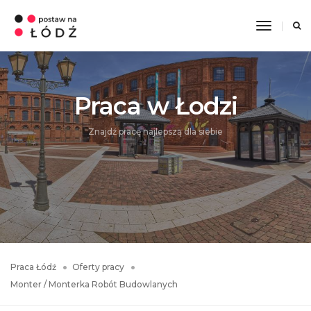
Toggle
Navigati
Praca w Łodzi
Znajdź pracę najlepszą dla siebie
Praca Łódź
Oferty pracy
Monter / Monterka Robót Budowlanych