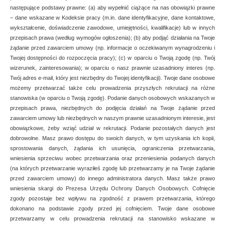
następujące podstawy prawne: (a) aby wypełnić ciążące na nas obowiązki prawne
– dane wskazane w Kodeksie pracy (m.in. dane identyfikacyjne, dane kontaktowe,
wykształcenie, doświadczenie zawodowe, umiejętności, kwalifikacje) lub w innych
przepisach prawa (według wymogów ogłoszenia); (b) aby podjąć działania na Twoje
żądanie przed zawarciem umowy (np. informacje o oczekiwanym wynagrodzeniu i
Twojej dostępności do rozpoczęcia pracy); (c) w oparciu o Twoją zgodę (np. Twój
wizerunek, zainteresowania); w oparciu o nasz prawnie uzasadniony interes (np.
Twój adres e-mail, który jest niezbędny do Twojej identyfikacji). Twoje dane osobowe
możemy przetwarzać także celu prowadzenia przyszłych rekrutacji na różne
stanowiska (w oparciu o Twoją zgodę). Podanie danych osobowych wskazanych w
przepisach prawa, niezbędnych do podjęcia działań na Twoje żądanie przed
zawarciem umowy lub niezbędnych w naszym prawnie uzasadnionym interesie, jest
obowiązkowe, żeby wziąć udział w rekrutacji. Podanie pozostałych danych jest
dobrowolne. Masz prawo dostępu do swoich danych, w tym uzyskania ich kopii,
sprostowania danych, żądania ich usunięcia, ograniczenia przetwarzania,
wniesienia sprzeciwu wobec przetwarzania oraz przeniesienia podanych danych
(na których przetwarzanie wyraziłeś zgodę lub przetwarzamy je na Twoje żądanie
przed zawarciem umowy) do innego administratora danych. Masz także prawo
wniesienia skargi do Prezesa Urzędu Ochrony Danych Osobowych. Cofnięcie
zgody pozostaje bez wpływu na zgodność z prawem przetwarzania, którego
dokonano na podstawie zgody przed jej cofnięciem. Twoje dane osobowe
przetwarzamy w celu prowadzenia rekrutacji na stanowisko wskazane w