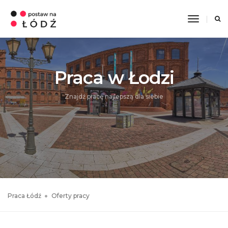
Toggle
Navigati
Praca w Łodzi
Znajdź pracę najlepszą dla siebie
Praca Łódź
Oferty pracy