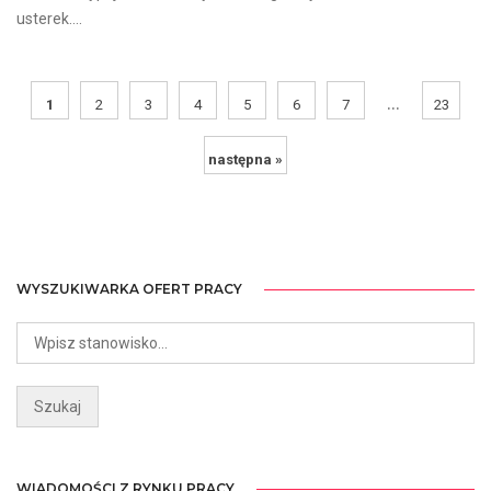
usterek....
...
1
2
3
4
5
6
7
23
następna »
WYSZUKIWARKA OFERT PRACY
WIADOMOŚCI Z RYNKU PRACY