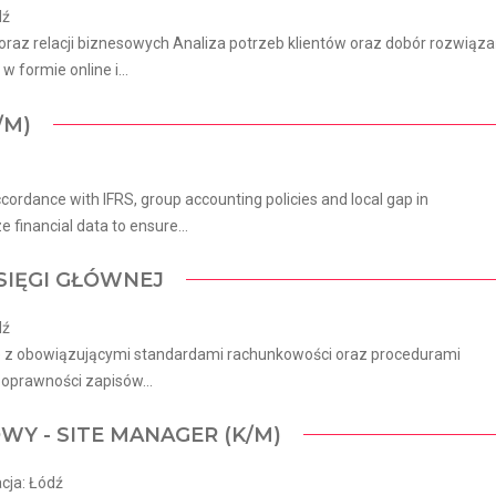
dź
oraz relacji biznesowych Analiza potrzeb klientów oraz dobór rozwiąz
formie online i...
/M)
cordance with IFRS, group accounting policies and local gap in
 financial data to ensure...
KSIĘGI GŁÓWNEJ
dź
ie z obowiązującymi standardami rachunkowości oraz procedurami
poprawności zapisów...
WY - SITE MANAGER (K/M)
cja: Łódź