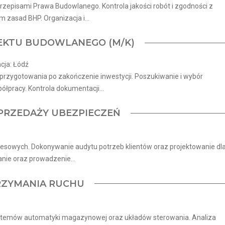
episami Prawa Budowlanego. Kontrola jakości robót i zgodności z
zasad BHP. Organizacja i...
JEKTU BUDOWLANEGO (M/K)
cja: Łódź
rzygotowania po zakończenie inwestycji. Poszukiwanie i wybór
racy. Kontrola dokumentacji...
 SPRZEDAŻY UBEZPIECZEŃ
nesowych. Dokonywanie audytu potrzeb klientów oraz projektowanie dl
nie oraz prowadzenie...
RZYMANIA RUCHU
ystemów automatyki magazynowej oraz układów sterowania. Analiza