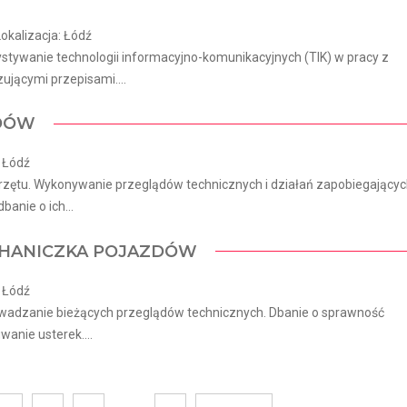
kalizacja: Łódź
tywanie technologii informacyjno-komunikacyjnych (TIK) w pracy z
jącymi przepisami....
ZDÓW
: Łódź
rzętu. Wykonywanie przeglądów technicznych i działań zapobiegający
anie o ich...
CHANICZKA POJAZDÓW
: Łódź
wadzanie bieżących przeglądów technicznych. Dbanie o sprawność
anie usterek....