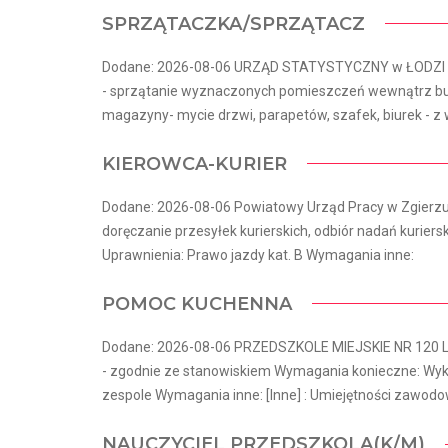
SPRZĄTACZKA/SPRZĄTACZ
Dodane: 2026-08-06 URZĄD STATYSTYCZNY w ŁODZI Lo
- sprzątanie wyznaczonych pomieszczeń wewnątrz bud
magazyny- mycie drzwi, parapetów, szafek, biurek - z w
KIEROWCA-KURIER
Dodane: 2026-08-06 Powiatowy Urząd Pracy w Zgierzu 
doręczanie przesyłek kurierskich, odbiór nadań kuriers
Uprawnienia: Prawo jazdy kat. B Wymagania inne:
POMOC KUCHENNA
Dodane: 2026-08-06 PRZEDSZKOLE MIEJSKIE NR 120 Lo
- zgodnie ze stanowiskiem Wymagania konieczne: Wyk
zespole Wymagania inne: [Inne] : Umiejętności zawodo
NAUCZYCIEL PRZEDSZKOLA(K/M)