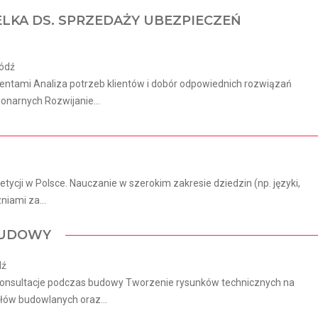
ELKA DS. SPRZEDAŻY UBEZPIECZEŃ
Łódź
lientami Analiza potrzeb klientów i dobór odpowiednich rozwiązań
onarnych Rozwijanie...
tycji w Polsce. Nauczanie w szerokim zakresie dziedzin (np. języki,
niami za...
 BUDOWY
dź
 konsultacje podczas budowy Tworzenie rysunków technicznych na
łów budowlanych oraz...