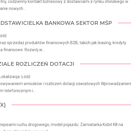
etny, codzienny kontakt biznesowy z dostawcami z rynku chińskiego w
anie nowych...
EDSTAWICIELKA BANKOWA SEKTOR MŚP
Łódź
az sprzedaż produktów finansowych B2B, takich jak leasing, kredyty
a finansowe. Rozwój w...
IALE ROZLICZEŃ DOTACJI
Lokalizacja: Łódź
gotowywaniem wniosków i rozliczeń dotacji oświatowych Wprowadzanie
telefonicznym i...
X)
zepisami ruchu drogowego; model pojazdu: Zamiatarka Kobit K8 na