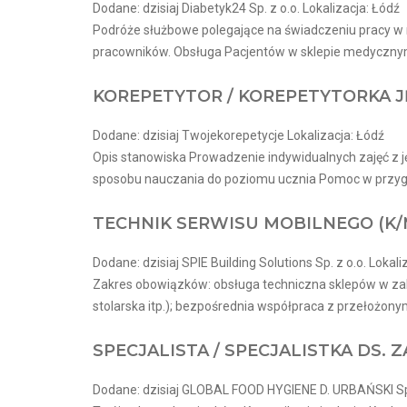
Dodane: dzisiaj Diabetyk24 Sp. z o.o. Lokalizacja: Łódź
Podróże służbowe polegające na świadczeniu pracy w r
pracowników. Obsługa Pacjentów w sklepie medycznym
KOREPETYTOR / KOREPETYTORKA J
Dodane: dzisiaj Twojekorepetycje Lokalizacja: Łódź
Opis stanowiska Prowadzenie indywidualnych zajęć z j
sposobu nauczania do poziomu ucznia Pomoc w przyg
TECHNIK SERWISU MOBILNEGO (K/
Dodane: dzisiaj SPIE Building Solutions Sp. z o.o. Lokali
Zakres obowiązków: obsługa techniczna sklepów w zakr
stolarska itp.); bezpośrednia współpraca z przełożonym
SPECJALISTA / SPECJALISTKA DS.
Dodane: dzisiaj GLOBAL FOOD HYGIENE D. URBAŃSKI Sp. 