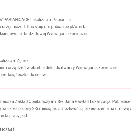
 PABIANICACH Lokalizacja: Pabianice
urzędnicze: https://bip.um.pabianice.pl/oferta-
ksiegowosci-budzetowej Wymagania konieczne:...
lizacja: Zgierz
em urządzeń w obrebie dekoldu itwarzy Wymagania konieczne:
ne: książeczka do celów...
eusza Zakład Opiekuńczy im. Św. Jana Pawła II Lokalizacja: Pabianice
na okres próbny 2-3 miesiące, z możliwością przedłużenia na umowę 
rta pracy jest...
(K/M)