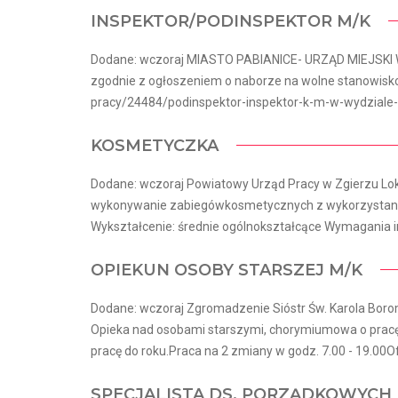
INSPEKTOR/PODINSPEKTOR M/K
Dodane: wczoraj MIASTO PABIANICE- URZĄD MIEJSKI W
zgodnie z ogłoszeniem o naborze na wolne stanowisko 
pracy/24484/podinspektor-inspektor-k-m-w-wydziale-
KOSMETYCZKA
Dodane: wczoraj Powiatowy Urząd Pracy w Zgierzu Loka
wykonywanie zabiegówkosmetycznych z wykorzystani
Wykształcenie: średnie ogólnokształcące Wymagania in
OPIEKUN OSOBY STARSZEJ M/K
Dodane: wczoraj Zgromadzenie Sióstr Św. Karola Borom
Opieka nad osobami starszymi, chorymiumowa o pracę 
pracę do roku.Praca na 2 zmiany w godz. 7.00 - 19.00Ofe
SPECJALISTA DS. PORZĄDKOWYCH 