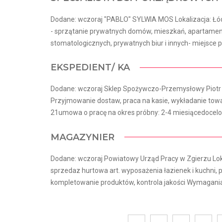
Dodane: wczoraj "PABLO" SYLWIA MOS Lokalizacja: Łó
- sprzątanie prywatnych domów, mieszkań, apartamentó
stomatologicznych, prywatnych biur i innych- miejsce 
EKSPEDIENT/ KA
Dodane: wczoraj Sklep Spożywczo-Przemysłowy Piotr Sk
Przyjmowanie dostaw, praca na kasie, wykładanie towar
21umowa o pracę na okres próbny: 2-4 miesiącedocelow
MAGAZYNIER
Dodane: wczoraj Powiatowy Urząd Pracy w Zgierzu Loka
sprzedaz hurtowa art. wyposażenia łazienek i kuchni
kompletowanie produktów, kontrola jakości Wymagania 