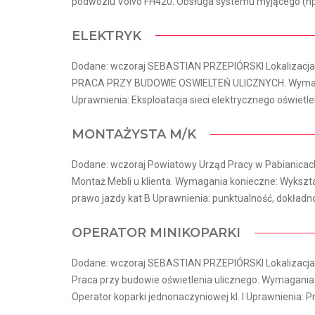
podwoziu Volvo FH420. Obsługa systemu myjącego (np. 
ELEKTRYK
Dodane: wczoraj SEBASTIAN PRZEPIÓRSKI Lokalizacja:
PRACA PRZY BUDOWIE OSWIELTEŃ ULICZNYCH. Wymagani
Uprawnienia: Eksploatacja sieci elektrycznego oświetle
MONTAŻYSTA M/K
Dodane: wczoraj Powiatowy Urząd Pracy w Pabianicach
Montaż Mebli u klienta. Wymagania konieczne: Wykszt
prawo jazdy kat B Uprawnienia: punktualność, dokładnoś
OPERATOR MINIKOPARKI
Dodane: wczoraj SEBASTIAN PRZEPIÓRSKI Lokalizacja:
Praca przy budowie oświetlenia ulicznego. Wymagania
Operator koparki jednonaczyniowej kl. I Uprawnienia: Pr