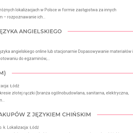
óżnych lokalizacjach w Polsce w formie zastępstwa za innych
 – rozpoznawanie ich...
ĘZYKA ANGIELSKIEGO
ęzyka angielskiego online lub stacjonarnie Dopasowywanie materiałów 
otowaniu do egzaminów,...
M)
zacja: Łódź
esie złotej rączki (branża ogólnobudowlana, sanitarna, elektryczna,
...
 ZAKUPÓW Z JĘZYKIEM CHIŃSKIM
k. Lokalizacja: Łódź