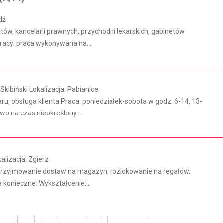
dź
w, kancelarii prawnych, przychodni lekarskich, gabinetów
pracy: praca wykonywana na...
ibiński Lokalizacja: Pabianice
u, obsługa klienta.Praca: poniedziałek-sobota w godz. 6-14, 13-
o na czas nieokreślony....
lizacja: Zgierz
, przyjmowanie dostaw na magazyn, rozlokowanie na regałów,
konieczne: Wykształcenie:...