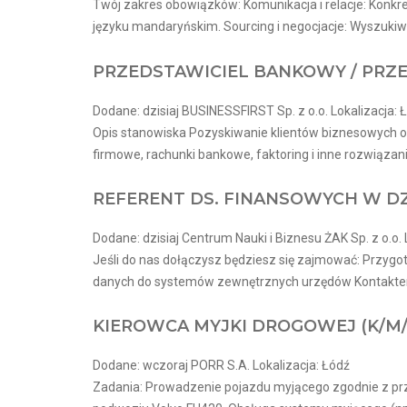
Twój zakres obowiązków: Komunikacja i relacje: Konkr
języku mandaryńskim. Sourcing i negocjacje: Wyszukiw
PRZEDSTAWICIEL BANKOWY / PRZ
Dodane: dzisiaj BUSINESSFIRST Sp. z o.o. Lokalizacja: 
Opis stanowiska Pozyskiwanie klientów biznesowych or
firmowe, rachunki bankowe, faktoring i inne rozwiązani
REFERENT DS. FINANSOWYCH W DZ
Dodane: dzisiaj Centrum Nauki i Biznesu ŻAK Sp. z o.o. 
Jeśli do nas dołączysz będziesz się zajmować: Przy
danych do systemów zewnętrznych urzędów Kontaktem 
KIEROWCA MYJKI DROGOWEJ (K/M/
Dodane: wczoraj PORR S.A. Lokalizacja: Łódź
Zadania: Prowadzenie pojazdu myjącego zgodnie z pr