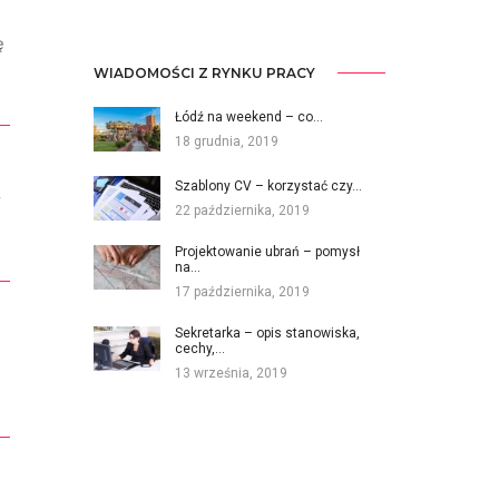
ę
WIADOMOŚCI Z RYNKU PRACY
Łódź na weekend – co…
18 grudnia, 2019
Szablony CV – korzystać czy…
y
22 października, 2019
Projektowanie ubrań – pomysł
na…
17 października, 2019
Sekretarka – opis stanowiska,
cechy,…
13 września, 2019