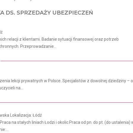
KA DS. SPRZEDAŻY UBEZPIECZEŃ
dź
h relacji z klientami. Badanie sytuacji finansowej oraz potrzeb
hronnych. Przeprowadzanie...
ia lekcji prywatnych w Polsce. Specjalistów z dowolnej dziedziny – 
czycieli na...
ska Lokalizacja: Łódź
Praca na stałych liniach Łodzi i okolic.Praca od pn. do pt. (do ustalenia) 
e:...