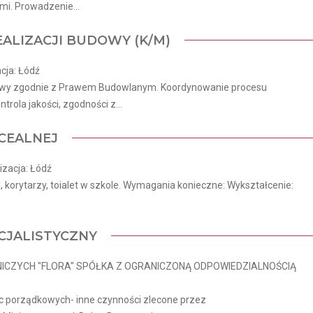
i. Prowadzenie...
EALIZACJI BUDOWY (K/M)
cja: Łódź
udowy zgodnie z Prawem Budowlanym. Koordynowanie procesu
trola jakości, zgodności z...
CEALNEJ
izacja: Łódź
l, korytarzy, toialet w szkole. Wymagania konieczne: Wykształcenie:
CJALISTYCZNY
NICZYCH "FLORA" SPÓŁKA Z OGRANICZONĄ ODPOWIEDZIALNOŚCIĄ
ac porządkowych- inne czynności zlecone przez