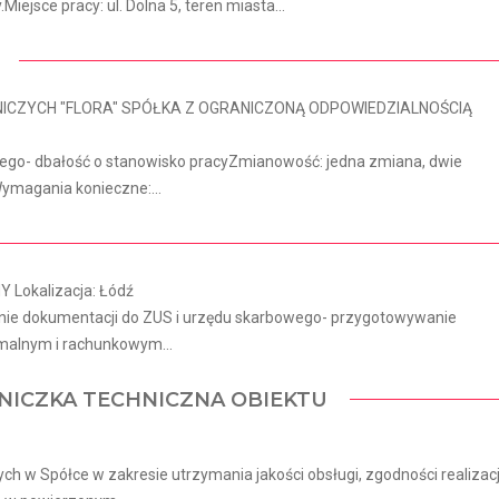
jsce pracy: ul. Dolna 5, teren miasta...
NICZYCH "FLORA" SPÓŁKA Z OGRANICZONĄ ODPOWIEDZIALNOŚCIĄ
nego- dbałość o stanowisko pracyZmianowość: jedna zmiana, dwie
 Wymagania konieczne:...
Lokalizacja: Łódź
anie dokumentacji do ZUS i urzędu skarbowego- przygotowywanie
malnym i rachunkowym...
NICZKA TECHNICZNA OBIEKTU
h w Spółce w zakresie utrzymania jakości obsługi, zgodności realizacj