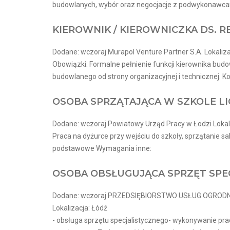
budowlanych, wybór oraz negocjacje z podwykonawcam
KIEROWNIK / KIEROWNICZKA DS. R
Dodane: wczoraj Murapol Venture Partner S.A. Lokaliza
Obowiązki: Formalne pełnienie funkcji kierownika b
budowlanego od strony organizacyjnej i technicznej. Kon
OSOBA SPRZĄTAJĄCA W SZKOLE LI
Dodane: wczoraj Powiatowy Urząd Pracy w Łodzi Lokal
Praca na dyżurce przy wejściu do szkoły, sprzątanie sa
podstawowe Wymagania inne:
OSOBA OBSŁUGUJĄCA SPRZĘT SPE
Dodane: wczoraj PRZEDSIĘBIORSTWO USŁUG OGROD
Lokalizacja: Łódź
- obsługa sprzętu specjalistycznego- wykonywanie pr