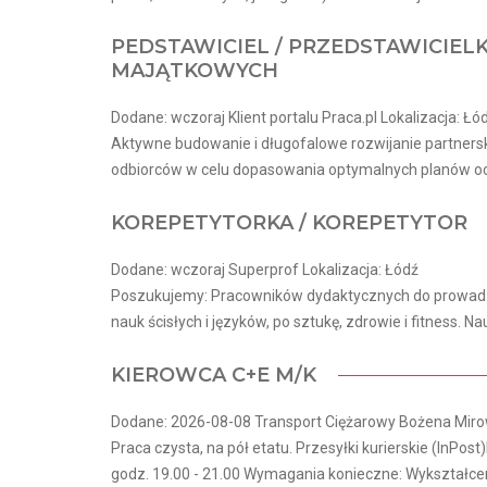
PEDSTAWICIEL / PRZEDSTAWICIEL
MAJĄTKOWYCH
Dodane: wczoraj Klient portalu Praca.pl Lokalizacja: Łó
Aktywne budowanie i długofalowe rozwijanie partnerskic
odbiorców w celu dopasowania optymalnych planów oc
KOREPETYTORKA / KOREPETYTOR
Dodane: wczoraj Superprof Lokalizacja: Łódź
Poszukujemy: Pracowników dydaktycznych do prowadzen
nauk ścisłych i języków, po sztukę, zdrowie i fitness. Nau
KIEROWCA C+E M/K
Dodane: 2026-08-08 Transport Ciężarowy Bożena Mirow
Praca czysta, na pół etatu. Przesyłki kurierskie (InPost)
godz. 19.00 - 21.00 Wymagania konieczne: Wykształceni