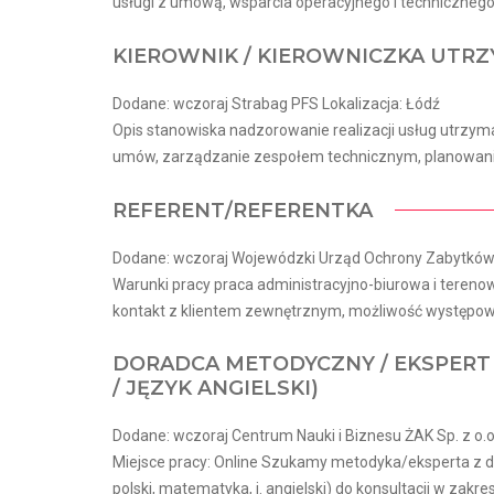
usługi z umową, wsparcia operacyjnego i techniczneg
KIEROWNIK / KIEROWNICZKA UTR
Dodane: wczoraj Strabag PFS Lokalizacja: Łódź
Opis stanowiska nadzorowanie realizacji usług utrzy
umów, zarządzanie zespołem technicznym, planowanie
REFERENT/REFERENTKA
Dodane: wczoraj Wojewódzki Urząd Ochrony Zabytków 
Warunki pracy praca administracyjno-biurowa i tereno
kontakt z klientem zewnętrznym, możliwość występowan
DORADCA METODYCZNY / EKSPERT 
/ JĘZYK ANGIELSKI)
Dodane: wczoraj Centrum Nauki i Biznesu ŻAK Sp. z o.o.
Miejsce pracy: Online Szukamy metodyka/eksperta z 
polski, matematyka, j. angielski) do konsultacji w zakres