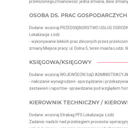
przełożonegoZmianowość: jedna zmiana, dwie zmiany.Mie
OSOBA DS. PRAC GOSPODARCZYCH
Dodane: wczoraj PRZEDSIĘBIORSTWO USŁUG OGROD
Lokalizacja: Łódź
- wykonywanie lekkich prac zleconych przez przełożo
zmiany.Miejsce pracy: ul. Dolna 5, teren miasta Łodzi.
KSIĘGOWA/KSIĘGOWY
Dodane: wczoraj WOJEWÓDZKI SĄD ADMINISTRACYJNY 
- naliczanie wynagrodzeń- sporządzanie i przekazyw
zestawień i raportów- sprawdzanie pod względem for
KIEROWNIK TECHNICZNY / KIEROW
Dodane: wczoraj Strabag PFS Lokalizacja: Łódź
Zadania: nadzór nad przebiegiem procesów operacyjnyc