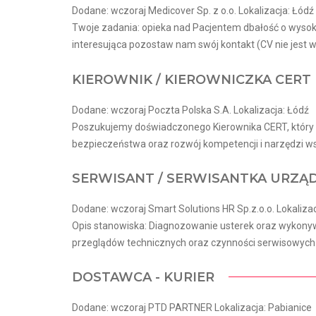
Dodane: wczoraj Medicover Sp. z o.o. Lokalizacja: Łódź
Twoje zadania: opieka nad Pacjentem dbałość o wysok
interesująca pozostaw nam swój kontakt (CV nie jest w
KIEROWNIK / KIEROWNICZKA CERT
Dodane: wczoraj Poczta Polska S.A. Lokalizacja: Łódź
Poszukujemy doświadczonego Kierownika CERT, który 
bezpieczeństwa oraz rozwój kompetencji i narzędzi ws
SERWISANT / SERWISANTKA URZĄ
Dodane: wczoraj Smart Solutions HR Sp.z.o.o. Lokalizac
Opis stanowiska: Diagnozowanie usterek oraz wykonywa
przeglądów technicznych oraz czynności serwisowych u
DOSTAWCA - KURIER
Dodane: wczoraj PTD PARTNER Lokalizacja: Pabianice