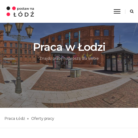
Toggle
Navigati
Praca w Łodzi
Znajdź pracę najlepszą dla siebie
Praca Łódź
Oferty pracy