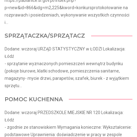
https://pabianice.sr.gov.pl/index.php?
p=new&id=866&idg=m2,225&kword=konkursprotokołowanie na
rozprawach i posiedzeniach, wykonywanie wszystkich czynności
i...
SPRZĄTACZKA/SPRZĄTACZ
Dodane: wczoraj URZĄD STATYSTYCZNY w ŁODZI Lokalizacja:
Łódź
- sprzątanie wyznaczonych pomieszczeń wewnątrz budynku
(pokoje biurowe, klatki schodowe, pomieszczenia sanitarne,
magazyny- mycie drzwi, parapetów, szafek, biurek - z wyjątkiem
sprzętu...
POMOC KUCHENNA
Dodane: wczoraj PRZEDSZKOLE MIEJSKIE NR 120 Lokalizacja:
Łódź
- zgodnie ze stanowiskiem Wymagania konieczne: Wykształcenie:
podstawowe Uprawnienia: doświadczenie w pracy w zespole