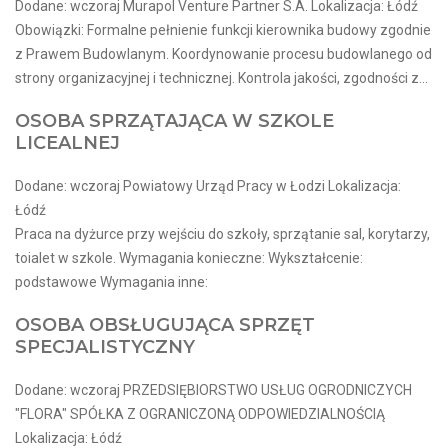
Dodane: wczoraj Murapol Venture Partner S.A. Lokalizacja: Łódź
Obowiązki: Formalne pełnienie funkcji kierownika budowy zgodnie
z Prawem Budowlanym. Koordynowanie procesu budowlanego od
strony organizacyjnej i technicznej. Kontrola jakości, zgodności z...
OSOBA SPRZĄTAJĄCA W SZKOLE
LICEALNEJ
Dodane: wczoraj Powiatowy Urząd Pracy w Łodzi Lokalizacja:
Łódź
Praca na dyżurce przy wejściu do szkoły, sprzątanie sal, korytarzy,
toialet w szkole. Wymagania konieczne: Wykształcenie:
podstawowe Wymagania inne:
OSOBA OBSŁUGUJĄCA SPRZĘT
SPECJALISTYCZNY
Dodane: wczoraj PRZEDSIĘBIORSTWO USŁUG OGRODNICZYCH
"FLORA" SPÓŁKA Z OGRANICZONĄ ODPOWIEDZIALNOŚCIĄ
Lokalizacja: Łódź