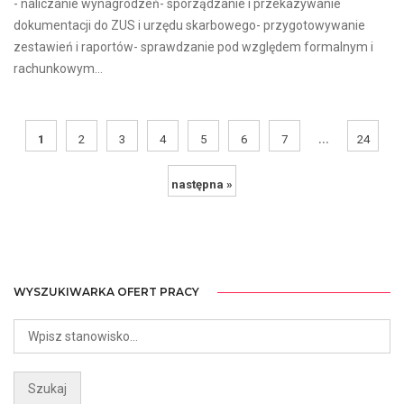
- naliczanie wynagrodzeń- sporządzanie i przekazywanie
dokumentacji do ZUS i urzędu skarbowego- przygotowywanie
zestawień i raportów- sprawdzanie pod względem formalnym i
rachunkowym...
...
1
2
3
4
5
6
7
24
następna »
WYSZUKIWARKA OFERT PRACY