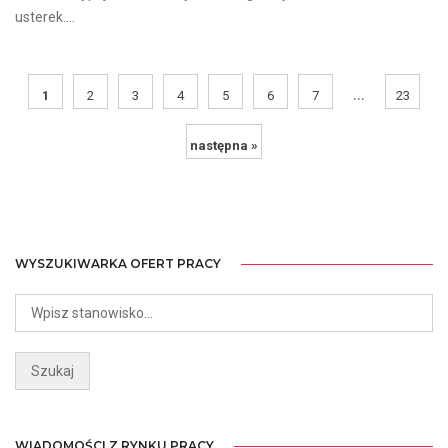
usterek....
...
1
2
3
4
5
6
7
23
następna »
WYSZUKIWARKA OFERT PRACY
WIADOMOŚCI Z RYNKU PRACY