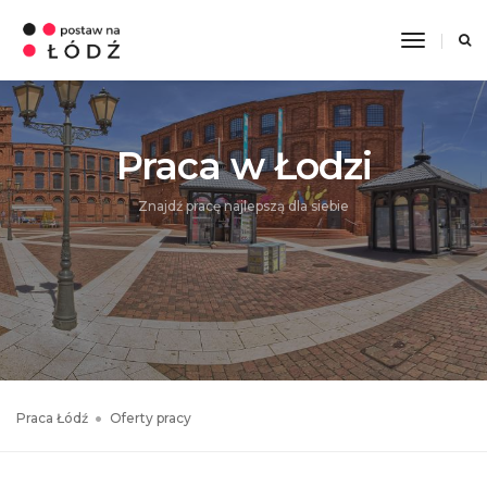
Toggle
Navigati
Praca w Łodzi
Znajdź pracę najlepszą dla siebie
Praca Łódź
Oferty pracy