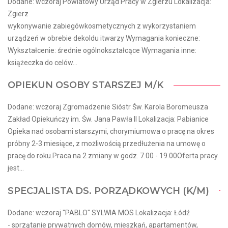
Dodane: wczoraj Powiatowy Urząd Pracy w Zgierzu Lokalizacja:
Zgierz
wykonywanie zabiegówkosmetycznych z wykorzystaniem
urządzeń w obrebie dekoldu itwarzy Wymagania konieczne:
Wykształcenie: średnie ogólnokształcące Wymagania inne:
książeczka do celów...
OPIEKUN OSOBY STARSZEJ M/K
Dodane: wczoraj Zgromadzenie Sióstr Św. Karola Boromeusza
Zakład Opiekuńczy im. Św. Jana Pawła II Lokalizacja: Pabianice
Opieka nad osobami starszymi, chorymiumowa o pracę na okres
próbny 2-3 miesiące, z możliwością przedłużenia na umowę o
pracę do roku.Praca na 2 zmiany w godz. 7.00 - 19.00Oferta pracy
jest...
SPECJALISTA DS. PORZĄDKOWYCH (K/M)
Dodane: wczoraj "PABLO" SYLWIA MOS Lokalizacja: Łódź
- sprzątanie prywatnych domów, mieszkań, apartamentów,