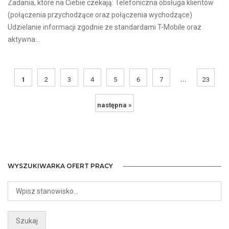
Zadania, które na Ciebie czekają: Telefoniczna obsługa klientów
(połączenia przychodzące oraz połączenia wychodzące)
Udzielanie informacji zgodnie ze standardami T-Mobile oraz
aktywna...
...
1
2
3
4
5
6
7
23
następna »
WYSZUKIWARKA OFERT PRACY