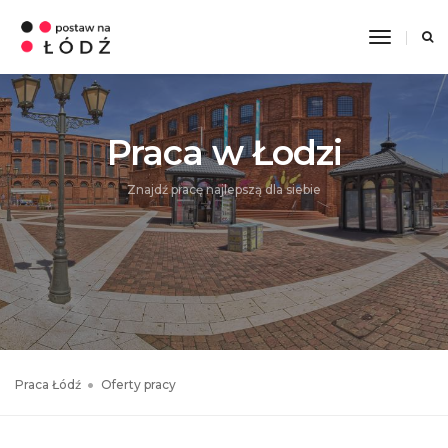
Toggle
Navigati
Praca w Łodzi
Znajdź pracę najlepszą dla siebie
Praca Łódź
Oferty pracy