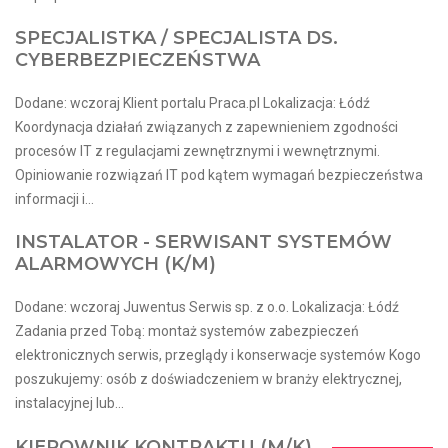
SPECJALISTKA / SPECJALISTA DS.
CYBERBEZPIECZEŃSTWA
Dodane: wczoraj Klient portalu Praca.pl Lokalizacja: Łódź
Koordynacja działań związanych z zapewnieniem zgodności
procesów IT z regulacjami zewnętrznymi i wewnętrznymi.
Opiniowanie rozwiązań IT pod kątem wymagań bezpieczeństwa
informacji i...
INSTALATOR - SERWISANT SYSTEMÓW
ALARMOWYCH (K/M)
Dodane: wczoraj Juwentus Serwis sp. z o.o. Lokalizacja: Łódź
Zadania przed Tobą: montaż systemów zabezpieczeń
elektronicznych serwis, przeglądy i konserwacje systemów Kogo
poszukujemy: osób z doświadczeniem w branży elektrycznej,
instalacyjnej lub...
KIEROWNIK KONTRAKTU (M/K)