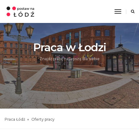
Toggle
Navigati
Praca w Łodzi
Znajdź pracę najlepszą dla siebie
Praca Łódź
Oferty pracy