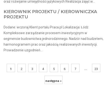
oraz rozwijanie umiejętności językowych Realizacja zajęć w...
KIEROWNIK PROJEKTU / KIEROWNICZKA
PROJEKTU
Dodane: wczoraj Klient portalu Praca.pl Lokalizacja: Łódź
Kompleksowe zarządzanie procesem inwestycyjnym w
segmencie budownictwa jednorodzinnego. Nadzór nad budżetem,
harmonogramem prac oraz jakością realizowanych inwestycji.
Prowadzenie uzgodnień...
...
1
2
3
4
5
6
7
23
następna »