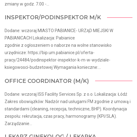
zmiany w godz. 7.00 -...
INSPEKTOR/PODINSPEKTOR M/K
Dodane: wczoraj MIASTO PABIANICE- URZĄD MIEJSKI W
PABIANICACH Lokalizacja: Pabianice
zgodnie z ogłoszeniem o naborze na wolne stanowisko
urzędnicze: https://bip.um.pabianice.pl/oferta-
pracy/24484/podinspektor-inspektor-k-m-w-wydziale-
ksiegowosci-budzetowej Wymagania konieczne:...
OFFICE COORDINATOR (M/K)
Dodane: wczoraj ISS Facility Services Sp. z o.o. Lokalizacja: Łódź
Zakres obowiązków: Nadzór nad usługami FM zgodnie z umową i
standardami (cleaning, recepcja, techniczne, BHP). Koordynacja
zespołu: rekrutacja, czas pracy, harmonogramy (KPI/SLA).
Zarządzanie...
LEKARZ GINEKOLOG / LEKARKA