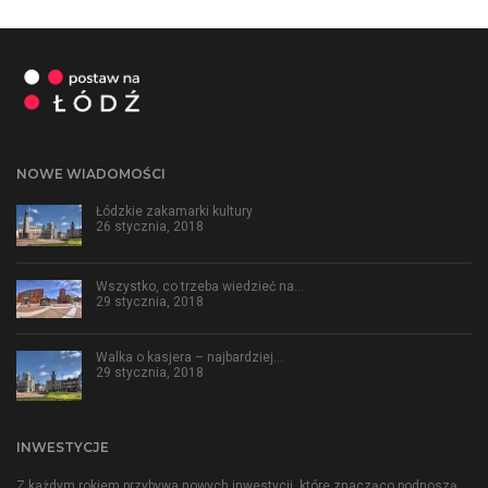
NOWE WIADOMOŚCI
Łódzkie zakamarki kultury
26 stycznia, 2018
Wszystko, co trzeba wiedzieć na…
29 stycznia, 2018
Walka o kasjera – najbardziej…
29 stycznia, 2018
INWESTYCJE
Z każdym rokiem przybywa nowych inwestycji, które znacząco podnoszą