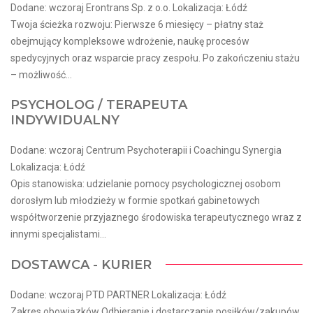
Dodane: wczoraj Erontrans Sp. z o.o. Lokalizacja: Łódź
Twoja ścieżka rozwoju: Pierwsze 6 miesięcy – płatny staż
obejmujący kompleksowe wdrożenie, naukę procesów
spedycyjnych oraz wsparcie pracy zespołu. Po zakończeniu stażu
– możliwość...
PSYCHOLOG / TERAPEUTA
INDYWIDUALNY
Dodane: wczoraj Centrum Psychoterapii i Coachingu Synergia
Lokalizacja: Łódź
Opis stanowiska: udzielanie pomocy psychologicznej osobom
dorosłym lub młodzieży w formie spotkań gabinetowych
współtworzenie przyjaznego środowiska terapeutycznego wraz z
innymi specjalistami...
DOSTAWCA - KURIER
Dodane: wczoraj PTD PARTNER Lokalizacja: Łódź
Zakres obowiązków Odbieranie i dostarczanie posiłków/zakupów