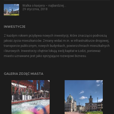
Walka o kasjera – najbardziej…
29 stycznia, 2018
INWESTYCJE
Z każdym rokiem przybywa nowych inwestycji, które znacząco podnoszą
jakość życia mieszkańców. Zmiany widać m.in. w infrastrukturze drogowej,
transporcie publicznym, nowych budynkach, powierzchniach mieszkalnych
i biurowych. Inwestorzy chętnie lokują swój kapitał w Łodzi, ponieważ
miasto uznawane jest jako sprzyjające rozwojowi biznesu.
GALERIA ZDJĘĆ MIASTA