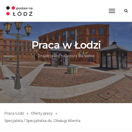
Toggle
Navigati
Praca w Łodzi
Znajdź pracę najlepszą dla siebie
Praca Łódź
Oferty pracy
Specjalista / Specjalistka ds. Obsługi Klienta