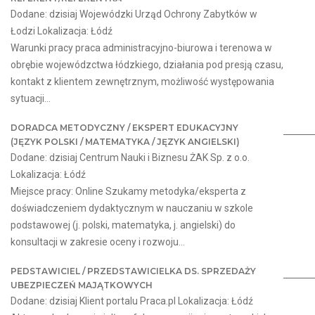
Dodane: dzisiaj Wojewódzki Urząd Ochrony Zabytków w
Łodzi Lokalizacja: Łódź
Warunki pracy praca administracyjno-biurowa i terenowa w
obrębie wojewódzctwa łódzkiego, działania pod presją czasu,
kontakt z klientem zewnętrznym, możliwość występowania
sytuacji...
DORADCA METODYCZNY / EKSPERT EDUKACYJNY
(JĘZYK POLSKI / MATEMATYKA / JĘZYK ANGIELSKI)
Dodane: dzisiaj Centrum Nauki i Biznesu ŻAK Sp. z o.o.
Lokalizacja: Łódź
Miejsce pracy: Online Szukamy metodyka/eksperta z
doświadczeniem dydaktycznym w nauczaniu w szkole
podstawowej (j. polski, matematyka, j. angielski) do
konsultacji w zakresie oceny i rozwoju...
PEDSTAWICIEL / PRZEDSTAWICIELKA DS. SPRZEDAŻY
UBEZPIECZEŃ MAJĄTKOWYCH
Dodane: dzisiaj Klient portalu Praca.pl Lokalizacja: Łódź