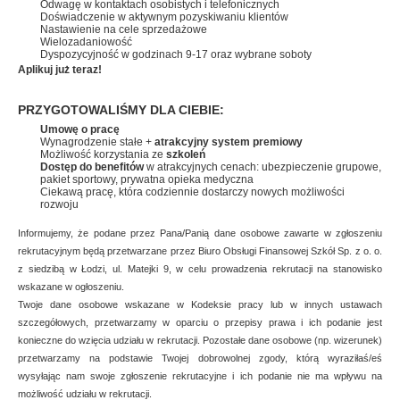
Odwagę w kontaktach osobistych i telefonicznych
Doświadczenie w aktywnym pozyskiwaniu klientów
Nastawienie na cele sprzedażowe
Wielozadaniowość
Dyspozycyjność w godzinach 9-17 oraz wybrane soboty
Aplikuj już teraz!
PRZYGOTOWALIŚMY DLA CIEBIE:
Umowę o pracę
Wynagrodzenie stałe +
atrakcyjny system premiowy
Możliwość korzystania ze
szkoleń
Dostęp do benefitów
w atrakcyjnych cenach: ubezpieczenie grupowe,
pakiet sportowy, prywatna opieka medyczna
Ciekawą pracę, która codziennie dostarczy nowych możliwości
rozwoju
Informujemy, że podane przez Pana/Panią dane osobowe zawarte w zgłoszeniu
rekrutacyjnym będą przetwarzane przez Biuro Obsługi Finansowej Szkół Sp. z o. o.
z siedzibą w Łodzi, ul. Matejki 9, w celu prowadzenia rekrutacji na stanowisko
wskazane w ogłoszeniu.
Twoje dane osobowe wskazane w Kodeksie pracy lub w innych ustawach
szczegółowych, przetwarzamy w oparciu o przepisy prawa i ich podanie jest
konieczne do wzięcia udziału w rekrutacji. Pozostałe dane osobowe (np. wizerunek)
przetwarzamy na podstawie Twojej dobrowolnej zgody, którą wyraziłaś/eś
wysyłając nam swoje zgłoszenie rekrutacyjne i ich podanie nie ma wpływu na
możliwość udziału w rekrutacji.