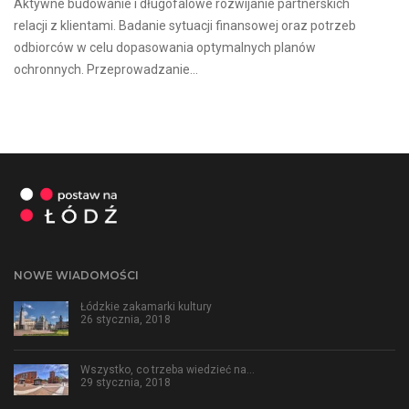
Aktywne budowanie i długofalowe rozwijanie partnerskich
relacji z klientami. Badanie sytuacji finansowej oraz potrzeb
odbiorców w celu dopasowania optymalnych planów
ochronnych. Przeprowadzanie...
NOWE WIADOMOŚCI
Łódzkie zakamarki kultury
26 stycznia, 2018
Wszystko, co trzeba wiedzieć na…
29 stycznia, 2018