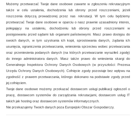
Możemy przetwarzać Twoje dane osobowe zawarte w zgłoszeniu rekrutacyjnym
także w celu ustalenia, dochodzenia lub obrony przed roszczeniami, jeżeli
roszczenia dotyczą prowadzonej przez nas rekrutacji. W tym celu będziemy
przetwarzać Twoje dane osobowe w oparciu o nasz prawnie uzasadniony interes,
polegający na ustaleniu, dochodzeniu lub obrony przed roszczeniami w
postępowaniu przed sądami lub organami państwowymi. Masz prawo dostępu do
swoich danych, w tym uzyskania ich kopii, sprostowania danych, żądania ich
usunięcia, ograniczenia przetwarzania, wniesienia sprzeciwu wobec przetwarzania
oraz przeniesienia podanych danych (na których przetwarzanie wyraziłeś zgodę)
do innego administratora danych. Masz także prawo do wniesienia skargi do
Generalnego Inspektora Ochrony Danych Osobowych (w przyszłości: Prezesa
Urzędu Ochrony Danych Osobowych). Cofnięcie zgody pozostaje bez wpływu na
zgodność z prawem przetwarzania, którego dokonano na podstawie zgody przed
jej cofnięciem.
Twoje dane osobowe możemy przekazać dostawcom usługi publikacji ogłoszeń o
pracę, dostawcom systemów do zarządzania rekrutacjami, dostawcom usług IT
takich jak hosting oraz dostawcom systemów informatycznych.
Nie przekazujemy Twoich danych poza Europejski Obszar Gospodarczy.