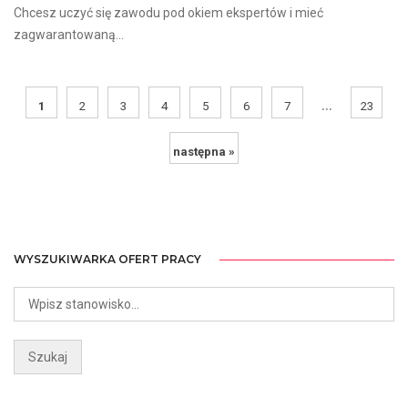
Chcesz uczyć się zawodu pod okiem ekspertów i mieć
zagwarantowaną...
...
1
2
3
4
5
6
7
23
następna »
WYSZUKIWARKA OFERT PRACY