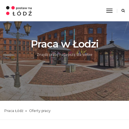
Toggle
Navigati
Praca w Łodzi
Znajdź pracę najlepszą dla siebie
Praca Łódź
Oferty pracy