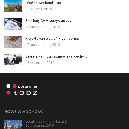
Łódź na weekend – co…
18 grudnia, 2019
Szablony CV – korzystać czy…
22 października, 2019
Projektowanie ubrań – pomysł na…
17 października, 2019
Sekretarka – opis stanowiska, cechy,…
13 września, 2019
NOWE WIADOMOŚCI
Łódzkie zakamarki kultury
26 stycznia, 2018