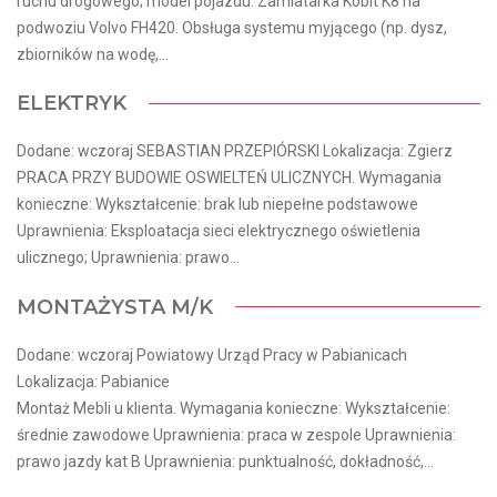
ruchu drogowego; model pojazdu: Zamiatarka Kobit K8 na
podwoziu Volvo FH420. Obsługa systemu myjącego (np. dysz,
zbiorników na wodę,...
ELEKTRYK
Dodane: wczoraj SEBASTIAN PRZEPIÓRSKI Lokalizacja: Zgierz
PRACA PRZY BUDOWIE OSWIELTEŃ ULICZNYCH. Wymagania
konieczne: Wykształcenie: brak lub niepełne podstawowe
Uprawnienia: Eksploatacja sieci elektrycznego oświetlenia
ulicznego; Uprawnienia: prawo...
MONTAŻYSTA M/K
Dodane: wczoraj Powiatowy Urząd Pracy w Pabianicach
Lokalizacja: Pabianice
Montaż Mebli u klienta. Wymagania konieczne: Wykształcenie:
średnie zawodowe Uprawnienia: praca w zespole Uprawnienia:
prawo jazdy kat B Uprawnienia: punktualność, dokładność,...