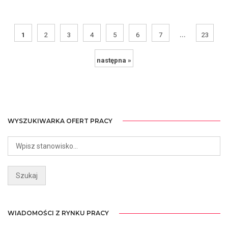
...
1
2
3
4
5
6
7
23
następna »
WYSZUKIWARKA OFERT PRACY
WIADOMOŚCI Z RYNKU PRACY