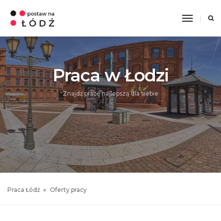
Toggle
Navigati
Praca w Łodzi
Znajdź pracę najlepszą dla siebie
Praca Łódź
Oferty pracy