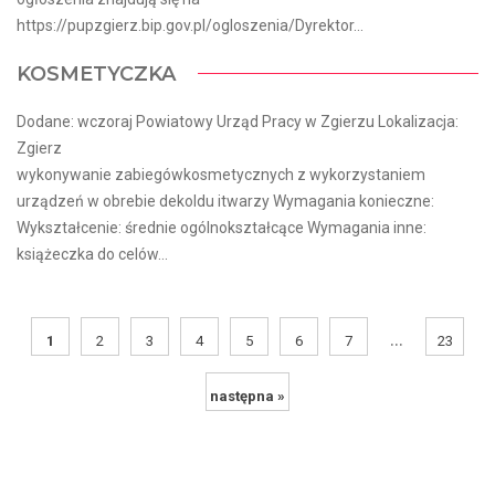
https://pupzgierz.bip.gov.pl/ogloszenia/Dyrektor...
KOSMETYCZKA
Dodane: wczoraj Powiatowy Urząd Pracy w Zgierzu Lokalizacja:
Zgierz
wykonywanie zabiegówkosmetycznych z wykorzystaniem
urządzeń w obrebie dekoldu itwarzy Wymagania konieczne:
Wykształcenie: średnie ogólnokształcące Wymagania inne:
książeczka do celów...
...
1
2
3
4
5
6
7
23
następna »