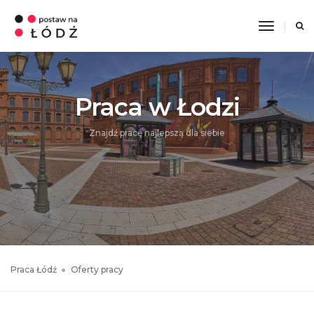
Toggle
Navigati
Praca w Łodzi
Znajdź pracę najlepszą dla siebie
Praca Łódź
Oferty pracy