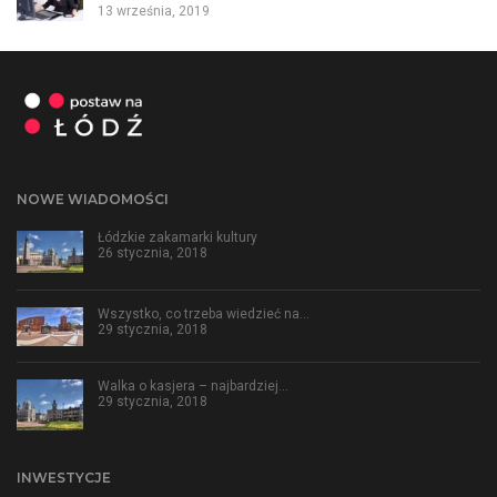
13 września, 2019
NOWE WIADOMOŚCI
Łódzkie zakamarki kultury
26 stycznia, 2018
Wszystko, co trzeba wiedzieć na…
29 stycznia, 2018
Walka o kasjera – najbardziej…
29 stycznia, 2018
INWESTYCJE