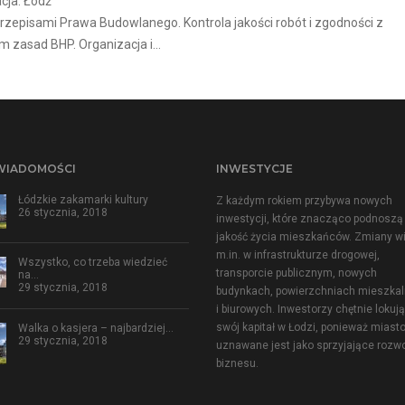
cja: Łódź
episami Prawa Budowlanego. Kontrola jakości robót i zgodności z
zasad BHP. Organizacja i...
WIADOMOŚCI
INWESTYCJE
Łódzkie zakamarki kultury
Z każdym rokiem przybywa nowych
26 stycznia, 2018
inwestycji, które znacząco podnoszą
jakość życia mieszkańców. Zmiany w
m.in. w infrastrukturze drogowej,
Wszystko, co trzeba wiedzieć
transporcie publicznym, nowych
na…
29 stycznia, 2018
budynkach, powierzchniach mieszka
i biurowych. Inwestorzy chętnie lokują
swój kapitał w Łodzi, ponieważ miast
Walka o kasjera – najbardziej…
29 stycznia, 2018
uznawane jest jako sprzyjające rozw
biznesu.