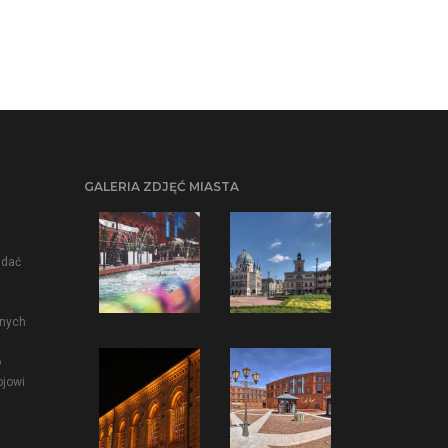
GALERIA ZDJĘĆ MIASTA
idać
lnych
o
ojowi