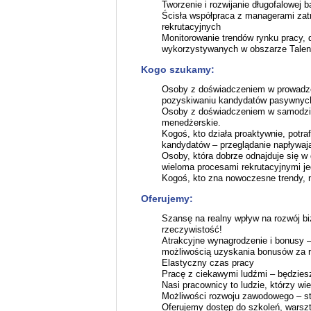
Tworzenie i rozwijanie długofalowej b
Ścisła współpraca z managerami zatr
rekrutacyjnych
Monitorowanie trendów rynku pracy, 
wykorzystywanych w obszarze Talent
Kogo szukamy:
Osoby z doświadczeniem w prowadzen
pozyskiwaniu kandydatów pasywnych
Osoby z doświadczeniem w samodziel
menedżerskie.
Kogoś, kto działa proaktywnie, potra
kandydatów – przeglądanie napływając
Osoby, która dobrze odnajduje się w
wieloma procesami rekrutacyjnymi j
Kogoś, kto zna nowoczesne trendy, na
Oferujemy:
Szansę na realny wpływ na rozwój bi
rzeczywistość!
Atrakcyjne wynagrodzenie i bonusy 
możliwością uzyskania bonusów za r
Elastyczny czas pracy
Pracę z ciekawymi ludźmi – będziesz
Nasi pracownicy to ludzie, którzy wier
Możliwości rozwoju zawodowego – st
Oferujemy dostęp do szkoleń, warszt