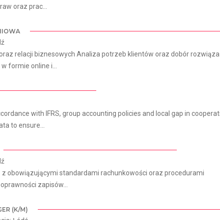
aw oraz prac...
NIOWA
dź
oraz relacji biznesowych Analiza potrzeb klientów oraz dobór rozwiąz
formie online i...
ccordance with IFRS, group accounting policies and local gap in cooperat
ta to ensure...
dź
ie z obowiązującymi standardami rachunkowości oraz procedurami
poprawności zapisów...
ER (K/M)