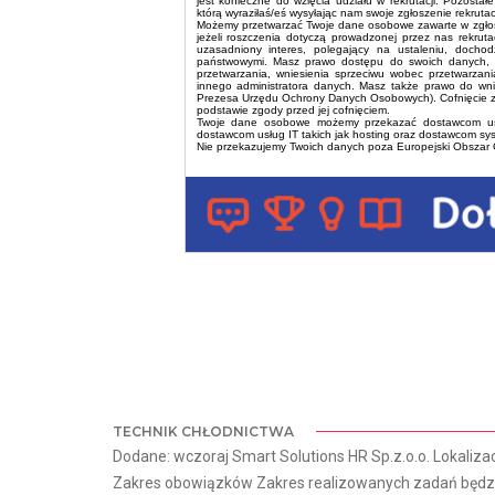
jest konieczne do wzięcia udziału w rekrutacji. Pozost
którą wyraziłaś/eś wysyłając nam swoje zgłoszenie rekrutac
Możemy przetwarzać Twoje dane osobowe zawarte w zgłosz
jeżeli roszczenia dotyczą prowadzonej przez nas rekru
uzasadniony interes, polegający na ustaleniu, doch
państwowymi. Masz prawo dostępu do swoich danych, w 
przetwarzania, wniesienia sprzeciwu wobec przetwarzan
innego administratora danych. Masz także prawo do wni
Prezesa Urzędu Ochrony Danych Osobowych). Cofnięcie z
podstawie zgody przed jej cofnięciem.
Twoje dane osobowe możemy przekazać dostawcom usług
dostawcom usług IT takich jak hosting oraz dostawcom sy
Nie przekazujemy Twoich danych poza Europejski Obszar
TECHNIK CHŁODNICTWA
Dodane: wczoraj Smart Solutions HR Sp.z.o.o. Lokalizac
Zakres obowiązków Zakres realizowanych zadań będzie