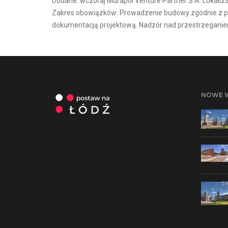
Dodane: wczoraj Murapol Venture Partner S.A. Lokaliza
Zakres obowiązków: Prowadzenie budowy zgodnie z prz
dokumentacją projektową. Nadzór nad przestrzeganiem 
NOWE 