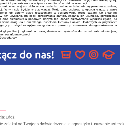
ałe dane osobowe (np. wizerunek) przetwarzamy na podstawie Twojej dobrowolnej zgody,
yjne i ich podanie nie ma wpływu na możliwość udziału w rekrutacji.
eniu rekrutacyjnym także w celu ustalenia, dochodzenia lub obrony przed roszczeniami,
tacji. W tym celu będziemy przetwarzać Twoje dane osobowe w oparciu o nasz prawnie
odzeniu lub obrony przed roszczeniami w postępowaniu przed sądami lub organami
tym uzyskania ich kopii, sprostowania danych, żądania ich usunięcia, ograniczenia
ia oraz przeniesienia podanych danych (na których przetwarzanie wyraziłeś zgodę) do
esienia skargi do Generalnego Inspektora Ochrony Danych Osobowych (w przyszłości:
gody pozostaje bez wpływu na zgodność z prawem przetwarzania, którego dokonano na
i publikacji ogłoszeń o pracę, dostawcom systemów do zarządzania rekrutacjami,
stemów informatycznych.
 Gospodarczy.
ja: Łódź
 zależał od Twojego doświadczenia: diagnostyka i usuwanie usterek