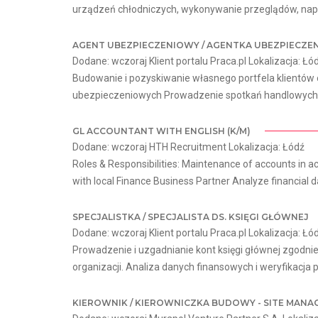
urządzeń chłodniczych, wykonywanie przeglądów, napr
AGENT UBEZPIECZENIOWY / AGENTKA UBEZPIECZE
Dodane: wczoraj Klient portalu Praca.pl Lokalizacja: Łó
Budowanie i pozyskiwanie własnego portfela klientów 
ubezpieczeniowych Prowadzenie spotkań handlowych w 
GL ACCOUNTANT WITH ENGLISH (K/M)
Dodane: wczoraj HTH Recruitment Lokalizacja: Łódź
Roles & Responsibilities: Maintenance of accounts in a
with local Finance Business Partner Analyze financial da
SPECJALISTKA / SPECJALISTA DS. KSIĘGI GŁÓWNEJ
Dodane: wczoraj Klient portalu Praca.pl Lokalizacja: Łó
Prowadzenie i uzgadnianie kont księgi głównej zgodn
organizacji. Analiza danych finansowych i weryfikacja 
KIEROWNIK / KIEROWNICZKA BUDOWY - SITE MANAG