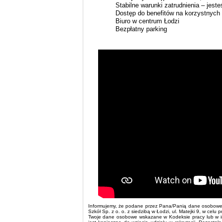
Stabilne warunki zatrudnienia – jest
Dostęp do benefitów na korzystnych
Biuro w centrum Łodzi
Bezpłatny parking
Informujemy, że podane przez Pana/Panią dane osobowe 
Szkół Sp. z o. o. z siedzibą w Łodzi, ul. Matejki 9, w cel
Twoje dane osobowe wskazane w Kodeksie pracy lub w in