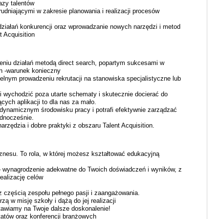
azy talentów
udniającymi w zakresie planowania i realizacji procesów
działań konkurencji oraz wprowadzanie nowych narzędzi i metod
 Acquisition
iu działań metodą direct search, popartym sukcesami w
 -warunek konieczny
nym prowadzeniu rekrutacji na stanowiska specjalistyczne lub
fi wychodzić poza utarte schematy i skutecznie docierać do
ych aplikacji to dla nas za mało.
 dynamicznym środowisku pracy i potrafi efektywnie zarządzać
ednocześnie.
rzędzia i dobre praktyki z obszaru Talent Acquisition.
znesu. To rola, w której możesz kształtować edukacyjną
– wynagrodzenie adekwatne do Twoich doświadczeń i wyników, z
ealizację celów
 częścią zespołu pełnego pasji i zaangażowania.
zą w misję szkoły i dążą do jej realizacji
awiamy na Twoje dalsze doskonalenie!
atów oraz konferencji branżowych