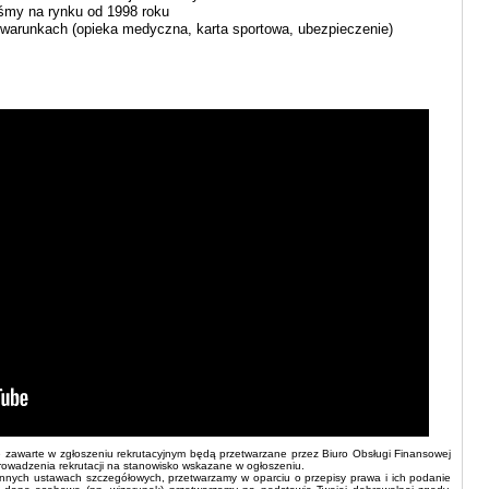
eśmy na rynku od 1998 roku
 warunkach (opieka medyczna, karta sportowa, ubezpieczenie)
zawarte w zgłoszeniu rekrutacyjnym będą przetwarzane przez Biuro Obsługi Finansowej
u prowadzenia rekrutacji na stanowisko wskazane w ogłoszeniu.
nych ustawach szczegółowych, przetwarzamy w oparciu o przepisy prawa i ich podanie