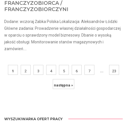
FRANCZYZOBIORCA /
FRANCZYZOBIORCZYNI
Dodane: wczoraj Żabka Polska Lokalizacja: Aleksandrów Łódzki
Główne zadania: Prowadzenie własnej działalności gospodarczej
w oparciu o sprawdzony model biznesowy. Dbanie o wysoką
jakość obsługi. Monitorowanie stanów magazynowych i
zamówień....
...
1
2
3
4
5
6
7
23
następna »
WYSZUKIWARKA OFERT PRACY