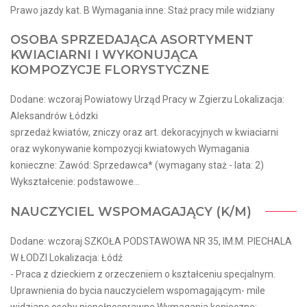
Prawo jazdy kat. B Wymagania inne: Staż pracy mile widziany
OSOBA SPRZEDAJĄCA ASORTYMENT
KWIACIARNI I WYKONUJĄCA
KOMPOZYCJE FLORYSTYCZNE
Dodane: wczoraj Powiatowy Urząd Pracy w Zgierzu Lokalizacja:
Aleksandrów Łódzki
sprzedaż kwiatów, zniczy oraz art. dekoracyjnych w kwiaciarni
oraz wykonywanie kompozycji kwiatowych Wymagania
konieczne: Zawód: Sprzedawca* (wymagany staż - lata: 2)
Wykształcenie: podstawowe...
NAUCZYCIEL WSPOMAGAJĄCY (K/M)
Dodane: wczoraj SZKOŁA PODSTAWOWA NR 35, IM.M. PIECHALA
W ŁODZI Lokalizacja: Łódź
- Praca z dzieckiem z orzeczeniem o kształceniu specjalnym.
Uprawnienia do bycia nauczycielem wspomagającym- mile
widziane osoby niepełnosprawne Wymagania konieczne: