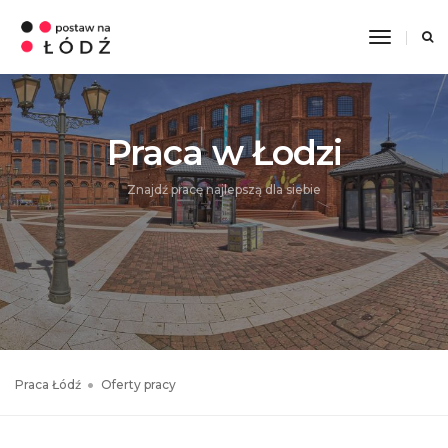
Toggle
Navigati
Praca w Łodzi
Znajdź pracę najlepszą dla siebie
Praca Łódź
Oferty pracy