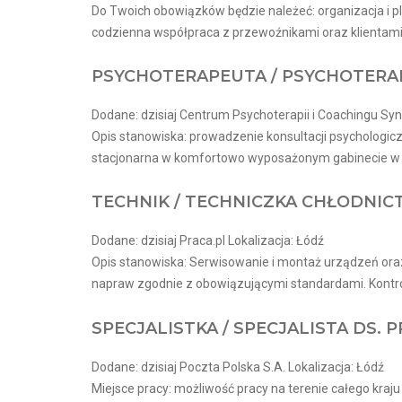
Do Twoich obowiązków będzie należeć: organizacja i 
codzienna współpraca z przewoźnikami oraz klientami 
PSYCHOTERAPEUTA / PSYCHOTERA
Dodane: dzisiaj Centrum Psychoterapii i Coachingu Syn
Opis stanowiska: prowadzenie konsultacji psychologi
stacjonarna w komfortowo wyposażonym gabinecie w je
TECHNIK / TECHNICZKA CHŁODNI
Dodane: dzisiaj Praca.pl Lokalizacja: Łódź
Opis stanowiska: Serwisowanie i montaż urządzeń oraz
napraw zgodnie z obowiązującymi standardami. Kontro
SPECJALISTKA / SPECJALISTA DS.
Dodane: dzisiaj Poczta Polska S.A. Lokalizacja: Łódź
Miejsce pracy: możliwość pracy na terenie całego kra