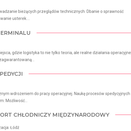
wadzanie bieżących przeglądów technicznych. Dbanie o sprawność
anie usterek....
 TERMINALU
 gdzie logistyka to nie tylko teoria, ale realne działania operacyjn
 zagwarantowaną...
PEDYCJI
cznym wdrożeniem do pracy operacyjnej. Naukę procesów spedycyjnych
. Możliwość...
SPORT CHŁODNICZY MIĘDZYNARODOWY
izacja: Łódź