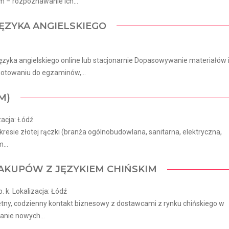
 – rozpoznawanie ich...
ĘZYKA ANGIELSKIEGO
ęzyka angielskiego online lub stacjonarnie Dopasowywanie materiałów 
otowaniu do egzaminów,...
M)
zacja: Łódź
esie złotej rączki (branża ogólnobudowlana, sanitarna, elektryczna,
...
 ZAKUPÓW Z JĘZYKIEM CHIŃSKIM
k. Lokalizacja: Łódź
etny, codzienny kontakt biznesowy z dostawcami z rynku chińskiego w
anie nowych...