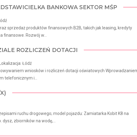
EDSTAWICIELKA BANKOWA SEKTOR MŚP
Łódź
az sprzedaż produktów finansowych B2B, takich jak leasing, kredyty
a finansowe. Rozwój w...
IALE ROZLICZEŃ DOTACJI
Lokalizacja: Łódź
gotowywaniem wniosków i rozliczeń dotacji oświatowych Wprowadzanie
telefonicznym i...
X)
zepisami ruchu drogowego; model pojazdu: Zamiatarka Kobit K8 na
dysz, zbiorników na wodę,...