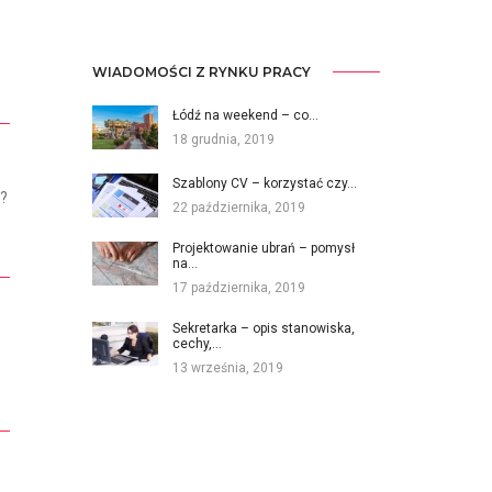
WIADOMOŚCI Z RYNKU PRACY
Łódź na weekend – co…
18 grudnia, 2019
Szablony CV – korzystać czy…
e?
22 października, 2019
Projektowanie ubrań – pomysł
na…
17 października, 2019
Sekretarka – opis stanowiska,
cechy,…
13 września, 2019