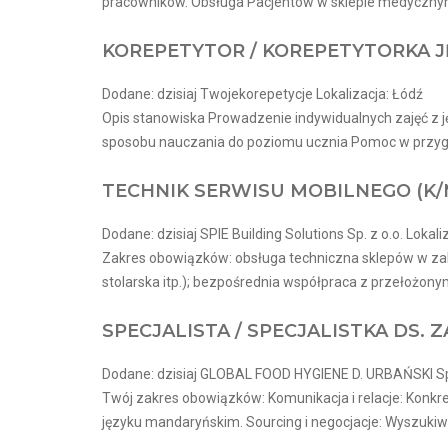
pracowników. Obsługa Pacjentów w sklepie medycznym
KOREPETYTOR / KOREPETYTORKA J
Dodane: dzisiaj Twojekorepetycje Lokalizacja: Łódź
Opis stanowiska Prowadzenie indywidualnych zajęć z j
sposobu nauczania do poziomu ucznia Pomoc w przyg
TECHNIK SERWISU MOBILNEGO (K/
Dodane: dzisiaj SPIE Building Solutions Sp. z o.o. Lokali
Zakres obowiązków: obsługa techniczna sklepów w zakr
stolarska itp.); bezpośrednia współpraca z przełożonym
SPECJALISTA / SPECJALISTKA DS.
Dodane: dzisiaj GLOBAL FOOD HYGIENE D. URBAŃSKI Sp. 
Twój zakres obowiązków: Komunikacja i relacje: Konkr
języku mandaryńskim. Sourcing i negocjacje: Wyszukiw