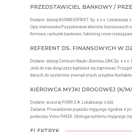
PRZEDSTAWICIEL BANKOWY / PRZ
Dodane: dzisiaj BUSINESSFIRST Sp. z o.o. Lokalizacja: 
Opis stanowiska Pozyskiwanie klientów biznesowych or
firmowe, rachunki bankowe, faktoring i inne rozwiązani
REFERENT DS. FINANSOWYCH W DZ
Dodane: dzisiaj Centrum Nauki i Biznesu ŻAK Sp. z o.o. 
Jeśli do nas dołączysz będziesz się zajmować: Przy
danych do systemów zewnętrznych urzędów Kontaktem 
KIEROWCA MYJKI DROGOWEJ (K/M/
Dodane: wczoraj PORR S.A. Lokalizacja: Łódź
Zadania: Prowadzenie pojazdu myjącego zgodnie z pr
podwoziu Volvo FH420. Obsługa systemu myjącego (np. 
ELEKTRYK