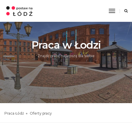
Toggle
Navigati
Praca w Łodzi
Znajdź pracę najlepszą dla siebie
Praca Łódź
Oferty pracy