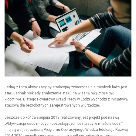
Jedną z form aktywizacyjny atrakcyjną zwłaszcza dla młodych ludzi jest
staż
. Jednak niekiedy znalezienie stażu na własną rękę może być
kłopotliwe. Dlatego Powiatowy Urząd Pracy w Łodzi wychodzi z inicjatywą
stażową dla bezrobotnych zarejestrowanych w urzędzie.
Jeszcze do końca sierpnia 2018 realizowany jest projekt pod nazwą
„Aktywizacja osób młodych pozostających bez pracy w mieście Łodzi”.
Inicjatywa jest częścią Programu Operacyjnego Wiedza Edukacja Rozwój
2014-2020 i współfinansowana jest ze środków unijnych w ramach