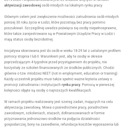
aktywizacji zawodowej
osób młodych na lokalnym rynku pracy.
Głównym celem jest zwiększenie możliwości zatrudnienia osób młodych
poniżej 30 roku życia w Łodzi, które pozostają bez pracy pomimo
poszukiwań. Szczególnej uwadze poświęca się osoby niepełnosprawne,
które także zarejestrowane są w Powiatowym Urzędzie Pracy w Łodzi i
mają status osoby bezrobotnej.
Inicjatywa skierowana jest do osób w wieku 18-29 lat z ustalonym profilem
pomocy stopnia I lub II. Warunkiem jest, aby te osoby w okresie
poprzedzającym 4 tygodnie przed przystąpieniem do projektu, nie
korzystały ze szkoleń finansowanych ze środków publicznych. Chodzi
głównie o tzw. młodzież NEET (not in employment, education or training).
Każdy uczestnik projektu musi także spełnić ważne kryteria ustawy o
promocji zatrudniania i instytucjach
rynku pracy
. Pomocą w pierwszej
kolejności objęte są osoby o najniższych kwalifikacjach.
W ramach projektu realizowany jest szereg zadań, mających na celu
aktywizację zawodową. Mowa o pośrednictwie pracy, poradnictwie
zawodowym, szkoleniach, stażach, dofinansowaniach w formie
przyznawania jednorazowo środków na podjęcia działalności
gospodarczej, bony na zasiedlenie, refundacja kosztów wyposażenia lub