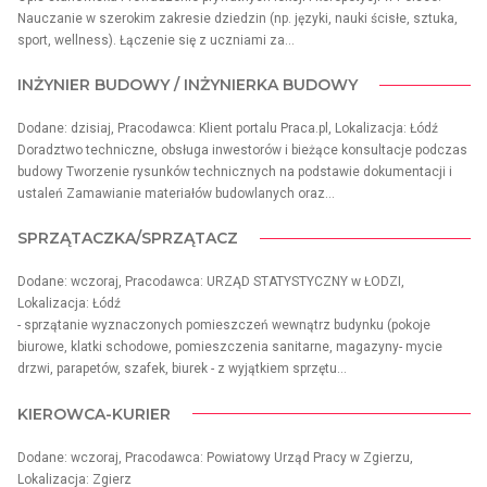
Nauczanie w szerokim zakresie dziedzin (np. języki, nauki ścisłe, sztuka,
sport, wellness). Łączenie się z uczniami za...
INŻYNIER BUDOWY / INŻYNIERKA BUDOWY
Dodane: dzisiaj, Pracodawca: Klient portalu Praca.pl, Lokalizacja: Łódź
Doradztwo techniczne, obsługa inwestorów i bieżące konsultacje podczas
budowy Tworzenie rysunków technicznych na podstawie dokumentacji i
ustaleń Zamawianie materiałów budowlanych oraz...
SPRZĄTACZKA/SPRZĄTACZ
Dodane: wczoraj, Pracodawca: URZĄD STATYSTYCZNY w ŁODZI,
Lokalizacja: Łódź
- sprzątanie wyznaczonych pomieszczeń wewnątrz budynku (pokoje
biurowe, klatki schodowe, pomieszczenia sanitarne, magazyny- mycie
drzwi, parapetów, szafek, biurek - z wyjątkiem sprzętu...
KIEROWCA-KURIER
Dodane: wczoraj, Pracodawca: Powiatowy Urząd Pracy w Zgierzu,
Lokalizacja: Zgierz