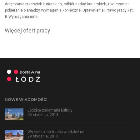
doręczanie przesyłek kurierskich, odbiór nadań kurierskich, rozliczanie i
pobieranie pieniędzy Wymagania konieczne: Uprawnienia: Prawo jazdy kat.
B Wymagania inne:
Więcej ofert pracy
NOWE WIADOMOŚCI
Łódzkie zakamarki kultury
26 stycznia, 2018
Wszystko, co trzeba wiedzieć na…
29 stycznia, 2018