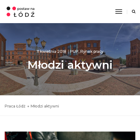
Toggle
Navigati
11 kwietnia 2018
PUP
,
Rynek pracy
Młodzi aktywni
Praca Łódź
Młodzi aktywni