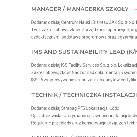
MANAGER / MANAGERKA SZKOŁY
Dodane: dzisiaj Centrum Nauki i Biznesu ŻAK Sp. z o.o. 
Twój zakres obowiązków: Zarządzanie operacyjne, org
dydaktycznym, podstawą programową oraz egzaminam
IMS AND SUSTAINABILITY LEAD​ (K/M
Dodane: dzisiaj ISS Facility Services Sp. z o.o. Lokalizac
Zakres obowiązków: Nadzór nad dokumentacją systemo
ISS. Przygotowywanie organizacji do audytów certyfiku
TECHNIK / TECHNICZKA INSTALAC
Dodane: dzisiaj Strabag PFS Lokalizacja: Łódź
Opis stanowiska Utrzymanie sprawności instalacji bud
Regularne przeglądy oraz konserwacja urządzeń techn