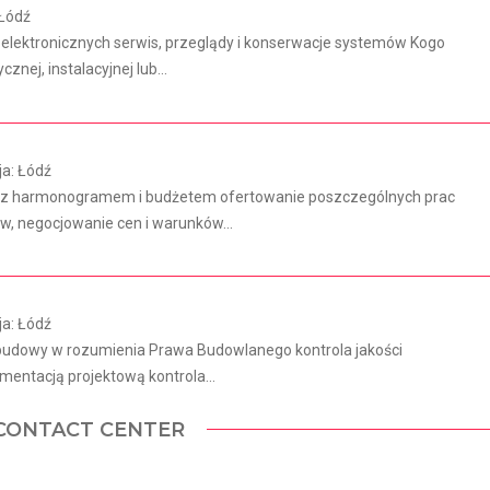
 Łódź
lektronicznych serwis, przeglądy i konserwacje systemów Kogo
ej, instalacyjnej lub...
ja: Łódź
ie z harmonogramem i budżetem ofertowanie poszczególnych prac
, negocjowanie cen i warunków...
ja: Łódź
 budowy w rozumienia Prawa Budowlanego kontrola jakości
entacją projektową kontrola...
CONTACT CENTER