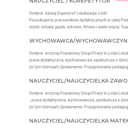
NAUCZYCIEL / KOREPETYTOR
Dodane: dzisiaj Superprof Lokalizacja: Łódź
Poszukujemy pracowników dydaktycznych w całej Polsce
ścisłe, sztuka, języki, zdrowie, fitness i wiele więcej. Sup
WYCHOWAWCA/WYCHOWAWCZYNI Ś
Dodane: wczoraj Powiatowy Urząd Pracy w Łodzi Lokal
praca dydaktyczna, wychowawcza, opiekuńcza z dzie
(w tym licencjat) Uprawnienia: Przygotowanie pedagogi
NAUCZYCIEL/NAUCZYCIELKA ZAWO
Dodane: wczoraj Powiatowy Urząd Pracy w Łodzi Lokal
- praca dydaktyczna, wychowawcza, opiekuńcza z dz
(w tym licencjat) Uprawnienia: Przygotowanie pedagogi
NAUCZYCIEL/NAUCZYCIELKA MATE