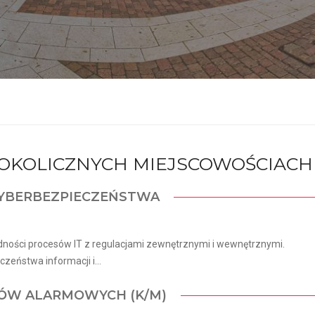
I OKOLICZNYCH MIEJSCOWOŚCIACH
 CYBERBEZPIECZEŃSTWA
ności procesów IT z regulacjami zewnętrznymi i wewnętrznymi.
eństwa informacji i...
MÓW ALARMOWYCH (K/M)