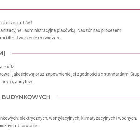
Lokalizacja: Łódź
anizacyjne i administracyjne placówką. Nadzór nad procesem
i OKE. Tworzenie rozwiązań...
)​
ja: Łódź
wą i jakościową oraz zapewnienie jej zgodności ze standardami Grup
jących, audytów...
JI BUDYNKOWYCH
ynkowych: elektrycznych, wentylacyjnych, klimatyzacyjnych i wodnych.
icznych. Usuwanie...