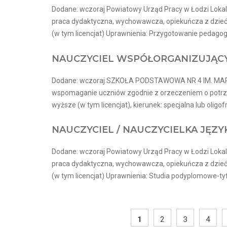
Dodane: wczoraj Powiatowy Urząd Pracy w Łodzi Lokal
praca dydaktyczna, wychowawcza, opiekuńcza z dzie
(w tym licencjat) Uprawnienia: Przygotowanie pedagogi
NAUCZYCIEL WSPÓŁORGANIZUJĄCY
Dodane: wczoraj SZKOŁA PODSTAWOWA NR 4 IM. MARII
wspomaganie uczniów zgodnie z orzeczeniem o potrze
wyższe (w tym licencjat), kierunek: specjalna lub oligo
NAUCZYCIEL / NAUCZYCIELKA JĘZY
Dodane: wczoraj Powiatowy Urząd Pracy w Łodzi Lokal
praca dydaktyczna, wychowawcza, opiekuńcza z dzie
(w tym licencjat) Uprawnienia: Studia podyplomowe-tyf
1
2
3
4