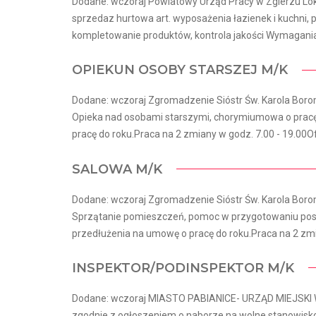
Dodane: wczoraj Powiatowy Urząd Pracy w Zgierzu Loka
sprzedaz hurtowa art. wyposażenia łazienek i kuchni
kompletowanie produktów, kontrola jakości Wymagania 
OPIEKUN OSOBY STARSZEJ M/K
Dodane: wczoraj Zgromadzenie Sióstr Św. Karola Borom
Opieka nad osobami starszymi, chorymiumowa o pracę 
pracę do roku.Praca na 2 zmiany w godz. 7.00 - 19.00Ofe
SALOWA M/K
Dodane: wczoraj Zgromadzenie Sióstr Św. Karola Borom
Sprzątanie pomieszczeń, pomoc w przygotowaniu posi
przedłużenia na umowę o pracę do roku.Praca na 2 zmia
INSPEKTOR/PODINSPEKTOR M/K
Dodane: wczoraj MIASTO PABIANICE- URZĄD MIEJSKI W
zgodnie z ogłoszeniem o naborze na wolne stanowisko 