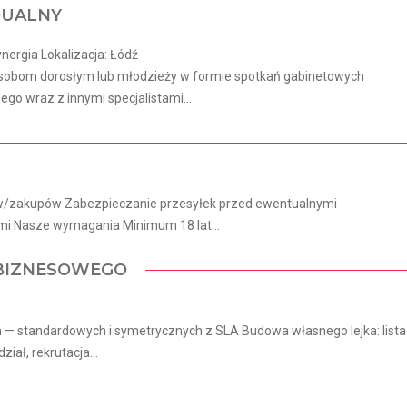
DUALNY
nergia Lokalizacja: Łódź
 osobom dorosłym lub młodzieży w formie spotkań gabinetowych
o wraz z innymi specjalistami...
ów/zakupów Zabezpieczanie przesyłek przed ewentualnymi
ami Nasze wymagania Minimum 18 lat...
 BIZNESOWEGO
— standardowych i symetrycznych z SLA Budowa własnego lejka: lista
iał, rekrutacja...