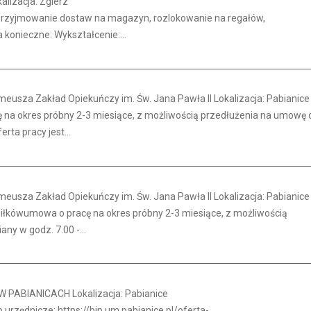
lizacja: Zgierz
, przyjmowanie dostaw na magazyn, rozlokowanie na regałów,
konieczne: Wykształcenie:...
eusza Zakład Opiekuńczy im. Św. Jana Pawła II Lokalizacja: Pabianice
na okres próbny 2-3 miesiące, z możliwością przedłużenia na umowę 
rta pracy jest...
eusza Zakład Opiekuńczy im. Św. Jana Pawła II Lokalizacja: Pabianice
łkówumowa o pracę na okres próbny 2-3 miesiące, z możliwością
ny w godz. 7.00 -...
 PABIANICACH Lokalizacja: Pabianice
urzędnicze: https://bip.um.pabianice.pl/oferta-