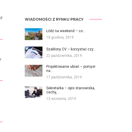
od
WIADOMOŚCI Z RYNKU PRACY
Łódź na weekend – co…
18 grudnia, 2019
Szablony CV – korzystać czy…
22 października, 2019
w
Projektowanie ubrań – pomysł
na…
17 października, 2019
Sekretarka – opis stanowiska,
cechy,…
13 września, 2019