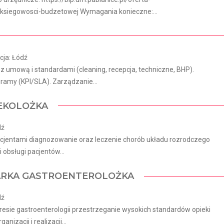
ksiegowosci-budzetowej Wymagania konieczne:...
acja: Łódź
 umową i standardami (cleaning, recepcja, techniczne, BHP).
ramy (KPI/SLA). Zarządzanie...
NEKOLOŻKA
dź
 pacjentami diagnozowanie oraz leczenie chorób układu rozrodczego
obsługi pacjentów...
ARKA GASTROENTEROLOŻKA
dź
resie gastroenterologii przestrzeganie wysokich standardów opieki
zacji i realizacji...