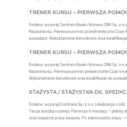
TRENER KURSU – PIERWSZA POM
Dodane: wczoraj Centrum Nauki i Biznesu ŻAK Sp. z o.o.
Nazwa kursu: Pierwsza pomoc przedmedyczna Czas trwan
posiadasz: Wykształcenie kierunkowe oraz kwalifikacje
TRENER KURSU – PIERWSZA POMO
Dodane: wczoraj Centrum Nauki i Biznesu ŻAK Sp. z o.o.
Nazwa kursu: Pierwsza pomoc pediatryczna Czas trwania
Wykształcenie kierunkowe oraz kwalifikacje do prowadz
STAŻYSTA / STAŻYSTKA DS. SPEDYC
Dodane: wczoraj Erontrans Sp. z o.o. Lokalizacja: Łódź
Twoja ścieżka rozwoju: Pierwsze 6 miesięcy – płatny
oraz wsparcie pracy zespołu. Po zakończeniu stażu – m