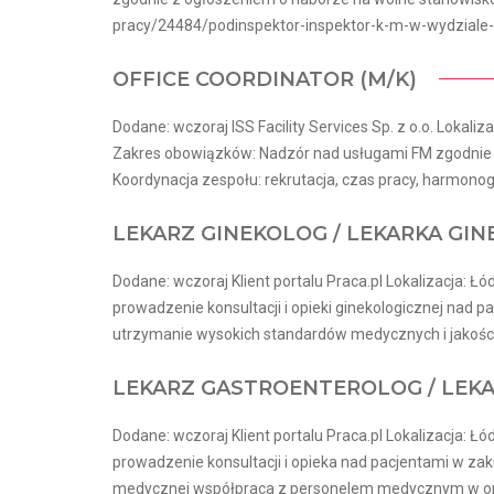
pracy/24484/podinspektor-inspektor-k-m-w-wydziale-
OFFICE COORDINATOR (M/K)
Dodane: wczoraj ISS Facility Services Sp. z o.o. Lokaliz
Zakres obowiązków: Nadzór nad usługami FM zgodnie z
Koordynacja zespołu: rekrutacja, czas pracy, harmonog
LEKARZ GINEKOLOG / LEKARKA GI
Dodane: wczoraj Klient portalu Praca.pl Lokalizacja: Łó
prowadzenie konsultacji i opieki ginekologicznej nad
utrzymanie wysokich standardów medycznych i jakości 
LEKARZ GASTROENTEROLOG / LEK
Dodane: wczoraj Klient portalu Praca.pl Lokalizacja: Łó
prowadzenie konsultacji i opieka nad pacjentami w zak
medycznej współpraca z personelem medycznym w organi