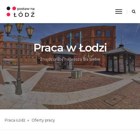
Toggle
Navigati
Praca w Łodzi
Znajdź pracę najlepszą dla siebie
Praca Łódź
Oferty pracy