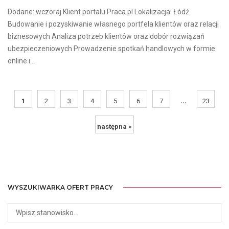
Dodane: wczoraj Klient portalu Praca.pl Lokalizacja: Łódź
Budowanie i pozyskiwanie własnego portfela klientów oraz relacji
biznesowych Analiza potrzeb klientów oraz dobór rozwiązań
ubezpieczeniowych Prowadzenie spotkań handlowych w formie
online i...
...
1
2
3
4
5
6
7
23
następna »
WYSZUKIWARKA OFERT PRACY