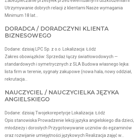
Zabezpieczanie przesyłek przed ewentualnymi uszkodzeniami
Utrzymywanie dobrych relacji z klientami Nasze wymagania
Minimum 18 lat...
DORADCA / DORADCZYNI KLIENTA
BIZNESOWEGO
Dodane: dzisiaj LPC Sp. z o.o. Lokalizacja: Łódź
Zakres obowiązków: Sprzedaż łączy światłowodowych —
standardowych i symetrycznych z SLA Budowa własnego lejka:
lista firm w terenie, sygnały zakupowe (nowa hala, nowy oddział,
rekrutacja...
NAUCZYCIEL / NAUCZYCIELKA JĘZYKA
ANGIELSKIEGO
Dodane: dzisiaj Twojekorepetycje Lokalizacja: Łódź
Opis stanowiska Prowadzenie lekcji języka angielskiego dla dzieci,
młodzieży i dorosłych Przygotowywanie uczniów do egzaminów
oraz rozwijanie umiejętności językowych Realizacja zajęć w...