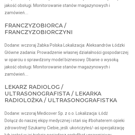
jakość obsługi. Monitorowanie stanów magazynowych i
zamówień....
FRANCZYZOBIORCA /
FRANCZYZOBIORCZYNI
Dodane: wczoraj Żabka Polska Lokalizacja: Aleksandrów Łódzki
Główne zadania: Prowadzenie własnej działalności gospodarczej
w oparciu o sprawdzony model biznesowy. Dbanie o wysoką
jakość obsługi. Monitorowanie stanów magazynowych i
zamówień....
LEKARZ RADIOLOG /
ULTRASONOGRAFISTA / LEKARKA
RADIOLOŻKA / ULTRASONOGRAFISTKA
Dodane: wczoraj Medicover Sp. z o.o. Lokalizacja: Łódź
Dołącz do naszej ekipy medycznej i stań się #bohaterem opieki
zdrowotnej! Szukamy Ciebie, jeśli​: ukończyłeś/-aś specjalizację
lub jesteś w jej trakcie posiadasz certyfikat uprawniający...