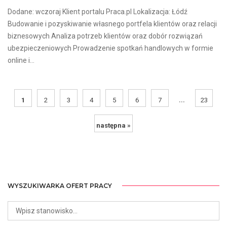
Dodane: wczoraj Klient portalu Praca.pl Lokalizacja: Łódź
Budowanie i pozyskiwanie własnego portfela klientów oraz relacji
biznesowych Analiza potrzeb klientów oraz dobór rozwiązań
ubezpieczeniowych Prowadzenie spotkań handlowych w formie
online i...
...
1
2
3
4
5
6
7
23
następna »
WYSZUKIWARKA OFERT PRACY