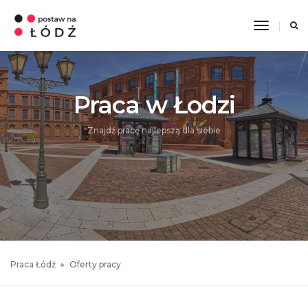
Toggle
Navigati
Praca w Łodzi
Znajdź pracę najlepszą dla siebie
Praca Łódź
Oferty pracy