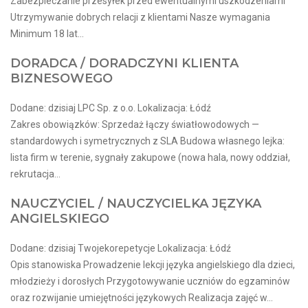
Zabezpieczanie przesyłek przed ewentualnymi uszkodzeniami
Utrzymywanie dobrych relacji z klientami Nasze wymagania
Minimum 18 lat...
DORADCA / DORADCZYNI KLIENTA
BIZNESOWEGO
Dodane: dzisiaj LPC Sp. z o.o. Lokalizacja: Łódź
Zakres obowiązków: Sprzedaż łączy światłowodowych —
standardowych i symetrycznych z SLA Budowa własnego lejka:
lista firm w terenie, sygnały zakupowe (nowa hala, nowy oddział,
rekrutacja...
NAUCZYCIEL / NAUCZYCIELKA JĘZYKA
ANGIELSKIEGO
Dodane: dzisiaj Twojekorepetycje Lokalizacja: Łódź
Opis stanowiska Prowadzenie lekcji języka angielskiego dla dzieci,
młodzieży i dorosłych Przygotowywanie uczniów do egzaminów
oraz rozwijanie umiejętności językowych Realizacja zajęć w...