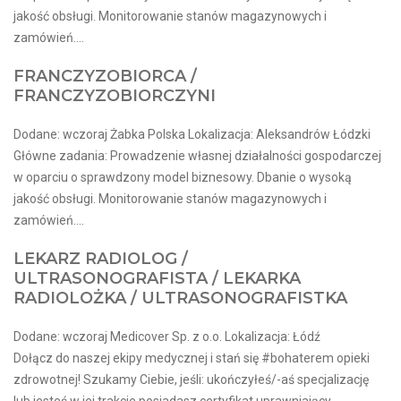
jakość obsługi. Monitorowanie stanów magazynowych i
zamówień....
FRANCZYZOBIORCA /
FRANCZYZOBIORCZYNI
Dodane: wczoraj Żabka Polska Lokalizacja: Aleksandrów Łódzki
Główne zadania: Prowadzenie własnej działalności gospodarczej
w oparciu o sprawdzony model biznesowy. Dbanie o wysoką
jakość obsługi. Monitorowanie stanów magazynowych i
zamówień....
LEKARZ RADIOLOG /
ULTRASONOGRAFISTA / LEKARKA
RADIOLOŻKA / ULTRASONOGRAFISTKA
Dodane: wczoraj Medicover Sp. z o.o. Lokalizacja: Łódź
Dołącz do naszej ekipy medycznej i stań się #bohaterem opieki
zdrowotnej! Szukamy Ciebie, jeśli​: ukończyłeś/-aś specjalizację
lub jesteś w jej trakcie posiadasz certyfikat uprawniający...