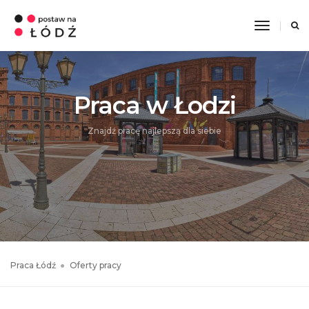
Toggle
Navigati
Praca w Łodzi
Znajdź pracę najlepszą dla siebie
Praca Łódź
Oferty pracy