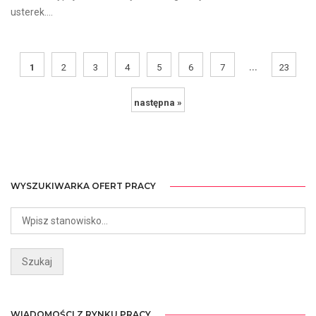
usterek....
...
1
2
3
4
5
6
7
23
następna »
WYSZUKIWARKA OFERT PRACY
WIADOMOŚCI Z RYNKU PRACY