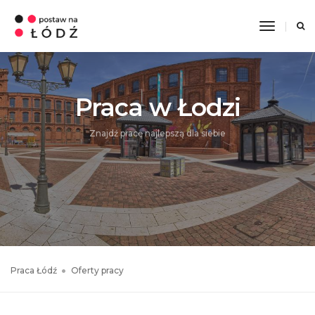
Toggle
Navigati
Praca w Łodzi
Znajdź pracę najlepszą dla siebie
Praca Łódź
Oferty pracy