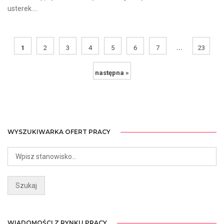
usterek....
...
1
2
3
4
5
6
7
23
następna »
WYSZUKIWARKA OFERT PRACY
WIADOMOŚCI Z RYNKU PRACY