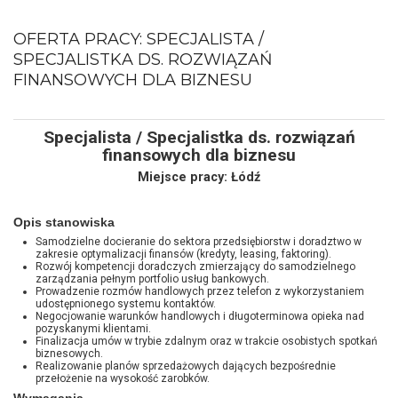
OFERTA PRACY: SPECJALISTA /
SPECJALISTKA DS. ROZWIĄZAŃ
FINANSOWYCH DLA BIZNESU
Specjalista / Specjalistka ds. rozwiązań
finansowych dla biznesu
Miejsce pracy: Łódź
Opis stanowiska
Samodzielne docieranie do sektora przedsiębiorstw i doradztwo w
zakresie optymalizacji finansów (kredyty, leasing, faktoring).
Rozwój kompetencji doradczych zmierzający do samodzielnego
zarządzania pełnym portfolio usług bankowych.
Prowadzenie rozmów handlowych przez telefon z wykorzystaniem
udostępnionego systemu kontaktów.
Negocjowanie warunków handlowych i długoterminowa opieka nad
pozyskanymi klientami.
Finalizacja umów w trybie zdalnym oraz w trakcie osobistych spotkań
biznesowych.
Realizowanie planów sprzedażowych dających bezpośrednie
przełożenie na wysokość zarobków.