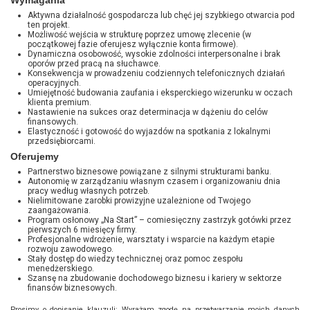
Wymagania
Aktywna działalność gospodarcza lub chęć jej szybkiego otwarcia pod
ten projekt.
Możliwość wejścia w strukturę poprzez umowę zlecenie (w
początkowej fazie oferujesz wyłącznie konta firmowe).
Dynamiczna osobowość, wysokie zdolności interpersonalne i brak
oporów przed pracą na słuchawce.
Konsekwencja w prowadzeniu codziennych telefonicznych działań
operacyjnych.
Umiejętność budowania zaufania i eksperckiego wizerunku w oczach
klienta premium.
Nastawienie na sukces oraz determinacja w dążeniu do celów
finansowych.
Elastyczność i gotowość do wyjazdów na spotkania z lokalnymi
przedsiębiorcami.
Oferujemy
Partnerstwo biznesowe powiązane z silnymi strukturami banku.
Autonomię w zarządzaniu własnym czasem i organizowaniu dnia
pracy według własnych potrzeb.
Nielimitowane zarobki prowizyjne uzależnione od Twojego
zaangażowania.
Program osłonowy „Na Start” – comiesięczny zastrzyk gotówki przez
pierwszych 6 miesięcy firmy.
Profesjonalne wdrożenie, warsztaty i wsparcie na każdym etapie
rozwoju zawodowego.
Stały dostęp do wiedzy technicznej oraz pomoc zespołu
menedżerskiego.
Szansę na zbudowanie dochodowego biznesu i kariery w sektorze
finansów biznesowych.
Prosimy o dopisanie klauzuli: Wyrażam zgodę na przetwarzanie moich danych