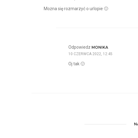
Można się rozmarzyć o urlopie 🙂
Odpowiedz
MONIKA
10 CZERWCA 2022, 12:45
Oj tak 🙂
N