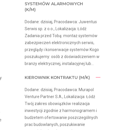
SYSTEMÓW ALARMOWYCH
(K/M)
Dodane: dzisiaj, Pracodawca: Juwentus
Serwis sp. z o.o., Lokalizacja: Łódź
Zadania przed Tobą: montaż systemów
zabezpieczeń elektronicznych serwis,
przeglądy i konserwacje systemów Kogo
poszukujemy: osób z doświadczeniem w
branży elektrycznej, instalacyjnej lub...
KIEROWNIK KONTRAKTU (M/K)
y
Dodane: dzisiaj, Pracodawca: Murapol
Venture Partner S.A., Lokalizacja: Łódź
Twój zakres obowiązków realizacja
inwestycji zgodnie z harmonogramem i
r
budżetem ofertowanie poszczególnych
e
prac budowlanych, poszukiwanie