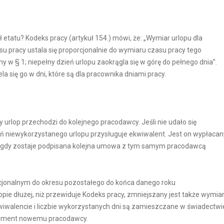
 etatu? Kodeks pracy (artykuł 154.) mówi, że: „Wymiar urlopu dla
 pracy ustala się proporcjonalnie do wymiaru czasu pracy tego
 w § 1; niepełny dzień urlopu zaokrągla się w górę do pełnego dnia”.
 się go w dni, które są dla pracownika dniami pracy.
 urlop przechodzi do kolejnego pracodawcy. Jeśli nie udało się
ień niewykorzystanego urlopu przysługuje ekwiwalent. Jest on wypłacan
dy, gdy zostaje podpisana kolejna umowa z tym samym pracodawcą
rcjonalnym do okresu pozostałego do końca danego roku
opie dłużej, niż przewiduje Kodeks pracy, zmniejszany jest także wymia
kwiwalencie i liczbie wykorzystanych dni są zamieszczane w świadectwi
okument nowemu pracodawcy.