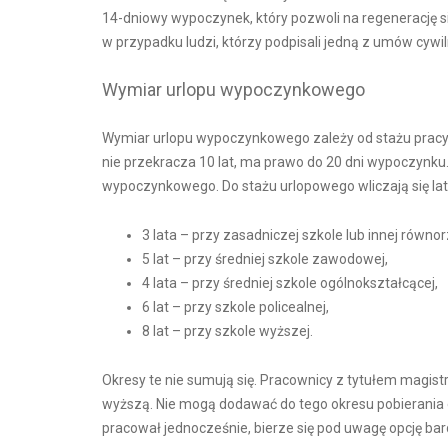
14-dniowy wypoczynek, który pozwoli na regenerację sił
w przypadku ludzi, którzy podpisali jedną z umów cy
Wymiar urlopu wypoczynkowego
Wymiar urlopu wypoczynkowego zależy od stażu pracy. A
nie przekracza 10 lat, ma prawo do 20 dni wypoczynku
wypoczynkowego. Do stażu urlopowego wliczają się lat
3 lata – przy zasadniczej szkole lub innej równ
5 lat – przy średniej szkole zawodowej,
4 lata – przy średniej szkole ogólnokształcącej,
6 lat – przy szkole policealnej,
8 lat – przy szkole wyższej.
Okresy te nie sumują się. Pracownicy z tytułem magistra
wyższą. Nie mogą dodawać do tego okresu pobierania ed
pracował jednocześnie, bierze się pod uwagę opcję bard