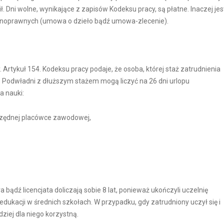
. Dni wolne, wynikające z zapisów Kodeksu pracy, są płatne. Inaczej jes
wilnoprawnych (umowa o dzieło bądź umowa-zlecenie).
rtykuł 154. Kodeksu pracy podaje, że osoba, której staż zatrudnienia
. Podwładni z dłuższym stażem mogą liczyć na 26 dni urlopu
a nauki:
orzędnej placówce zawodowej,
 bądź licencjata doliczają sobie 8 lat, ponieważ ukończyli uczelnię
ukacji w średnich szkołach. W przypadku, gdy zatrudniony uczył się i
ziej dla niego korzystną.