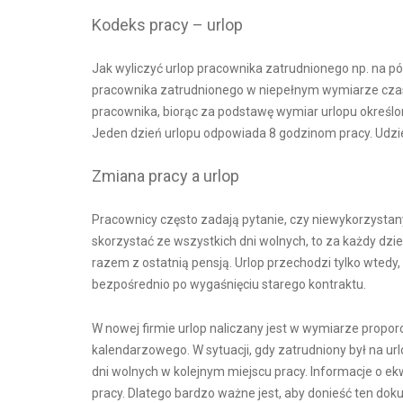
Kodeks pracy – urlop
Jak wyliczyć urlop pracownika zatrudnionego np. na pół
pracownika zatrudnionego w niepełnym wymiarze czasu
pracownika, biorąc za podstawę wymiar urlopu określony
Jeden dzień urlopu odpowiada 8 godzinom pracy. Udziela
Zmiana pracy a urlop
Pracownicy często zadają pytanie, czy niewykorzystany
skorzystać ze wszystkich dni wolnych, to za każdy dz
razem z ostatnią pensją. Urlop przechodzi tylko wte
bezpośrednio po wygaśnięciu starego kontraktu.
W nowej firmie urlop naliczany jest w wymiarze propo
kalendarzowego. W sytuacji, gdy zatrudniony był na url
dni wolnych w kolejnym miejscu pracy. Informacje o e
pracy. Dlatego bardzo ważne jest, aby donieść ten d