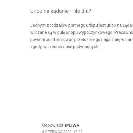
Urlop na żądanie – ile dni?
Jednym z rodzajów płatnego urlopu jest urlop na żądani
wliczane są w pulę urlopu wypoczynkowego. Pracowni
powinni poinformować przełożonego najpóźniej w danym
zgody na nieobecność podwładnych.
Odpowiedz
SYLIWA
6 CZERWCA 2022, 16:09